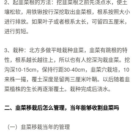
2、起韭菜根的方法：挖韭菜根之前先浇点水，使土
壤松软，用铁锹按行深挖取出韭菜根，根系按照大小
进行排放。如果叶子或者根系太长，可留四五厘米，
进行剪短。
3、栽种：北方多做平畦栽种韭菜，韭菜有跳根的特
性，根系越长越往上，所以也有人挖深沟栽韭菜。挖
沟深10-15cm，保持行距30-40cm，韭菜穴栽培，10
来株一撮，覆土深度是留两三厘米叶鞘。以后随着韭
菜植株的生长再逐渐覆土。栽种完成后浇水。
二、韭菜移栽后怎么管理，当年能够收割韭菜吗
（一）韭菜移栽当年的管理