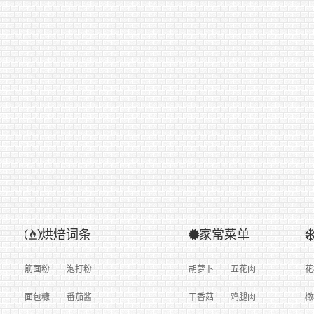
烘焙词条
家常菜单
筋面粉
泡打粉
胡萝卜
五花肉
花
面包糠
番茄酱
干香菇
鸡腿肉
橄