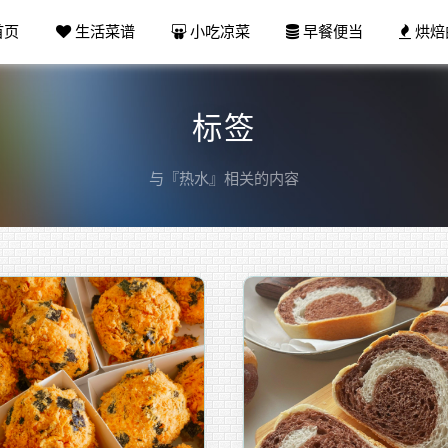
首页
生活菜谱
小吃凉菜
早餐便当
烘焙
标签
与『热水』相关的内容