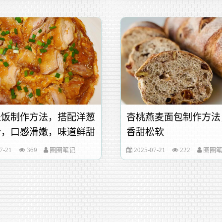
盖饭制作方法，搭配洋葱
杏桃燕麦面包制作方法
汁，口感滑嫩，味道鲜甜
香甜松软
7-21
369
圈圈笔记
2025-07-21
222
圈圈