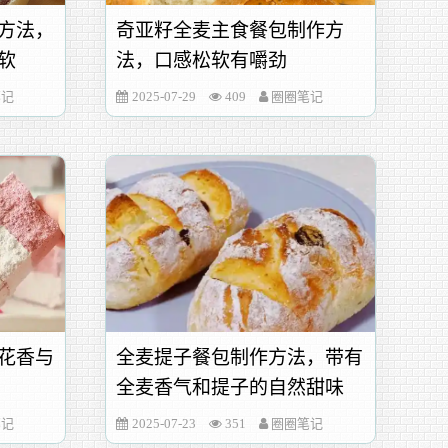
方法，
奇亚籽全麦主食餐包制作方
软
法，口感松软有嚼劲
笔记
2025-07-29
409
圈圈笔记
花香与
全麦提子餐包制作方法，带有
全麦香气和提子的自然甜味
笔记
2025-07-23
351
圈圈笔记