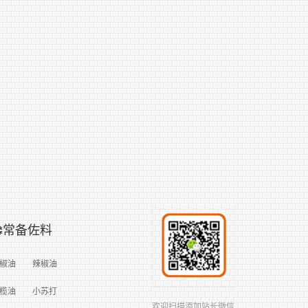
常备佐料
椒油
辣椒油
榄油
小苏打
欢迎扫描添加站长微信