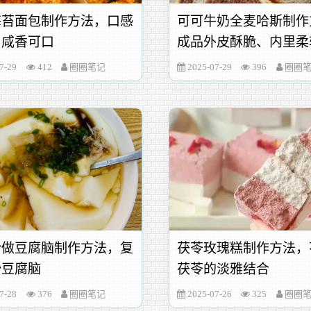
海苔面包制作方法，口感
可可牛奶全麦哈斯制作
、咸香可口
成品外皮酥脆、内里柔
7-29
412
圈圈笔记
2025-07-29
396
圈圈
粉做豆腐脑制作方法，复
茯苓玫瑰糕制作方法，
滑豆腐脑
茯苓的淡雅结合
7-28
376
圈圈笔记
2025-07-26
325
圈圈