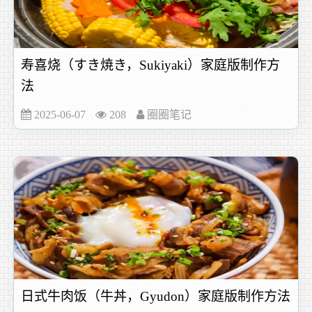
寿喜烧（すき焼き，Sukiyaki）家庭版制作方
法
2025-06-07
208
圈圈笔记
日式牛肉饭（牛丼，Gyudon）家庭版制作方法