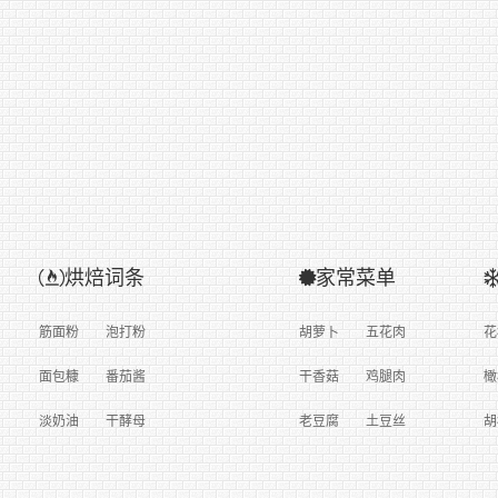
烘焙词条
家常菜单
筋面粉
泡打粉
胡萝卜
五花肉
花
面包糠
番茄酱
干香菇
鸡腿肉
橄
淡奶油
干酵母
老豆腐
土豆丝
胡