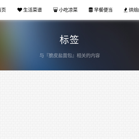
首页
生活菜谱
小吃凉菜
早餐便当
烘焙
标签
与『脆皮盐面包』相关的内容