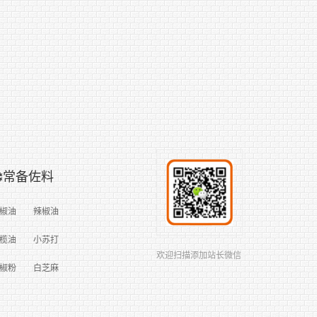
常备佐料
椒油
辣椒油
榄油
小苏打
欢迎扫描添加站长微信
椒粉
白芝麻