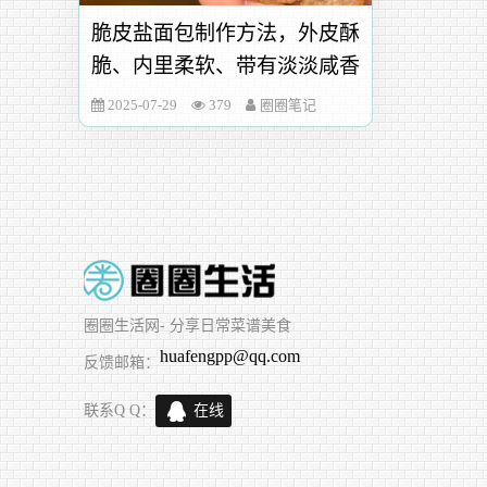
脆皮盐面包制作方法，外皮酥
脆、内里柔软、带有淡淡咸香
2025-07-29
379
圈圈笔记
圈圈生活网
- 分享日常菜谱美食
huafengpp@qq.com
反馈邮箱：
联系Q Q：
在线
交谈