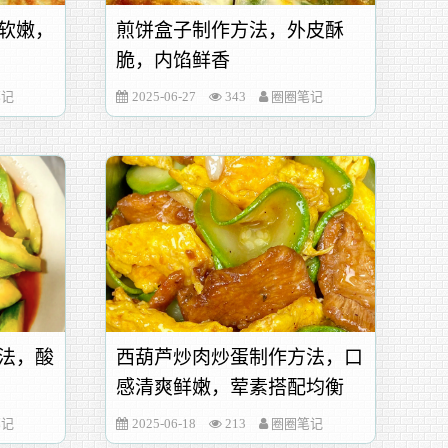
软嫩，
煎饼盒子制作方法，外皮酥
脆，内馅鲜香
笔记
2025-06-27
343
圈圈笔记
法，酸
西葫芦炒肉炒蛋制作方法，口
感清爽鲜嫩，荤素搭配均衡
笔记
2025-06-18
213
圈圈笔记