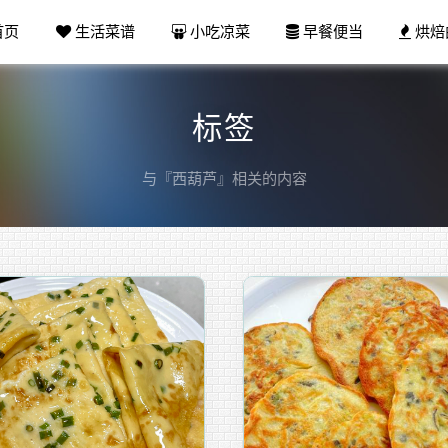
首页
生活菜谱
小吃凉菜
早餐便当
烘焙
标签
与『西葫芦』相关的内容