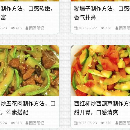
饼制作方法，口感软嫩，
糊塌子制作方法，口感
丰富
香气扑鼻
7-23
415
圈圈笔记
2025-07-22
358
圈圈
芦炒五花肉制作方法，口
西红柿炒西葫芦制作方
嫩，荤素搭配
甜开胃，口感清爽
6-24
318
圈圈笔记
2025-06-23
270
圈圈