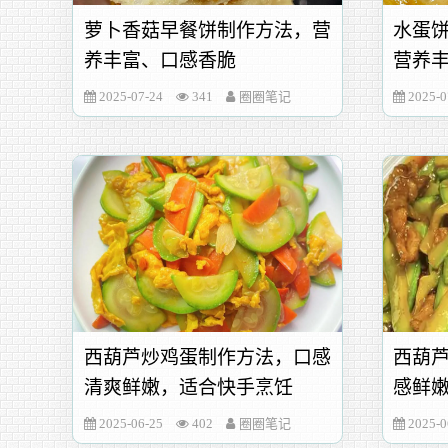
萝卜香菇早餐饼制作方法，营
水蛋
养丰富、口感香脆
营养
2025-07-24
341
圈圈笔记
2025-0
西葫芦炒鸡蛋制作方法，口感
西葫
清爽鲜嫩，适合快手烹饪
感鲜
2025-06-25
402
圈圈笔记
2025-0