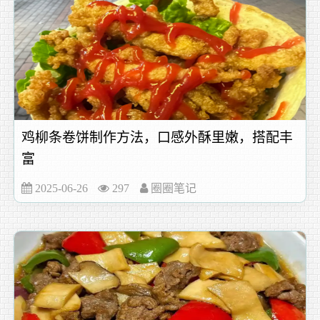
鸡柳条卷饼制作方法，口感外酥里嫩，搭配丰
富
2025-06-26
297
圈圈笔记