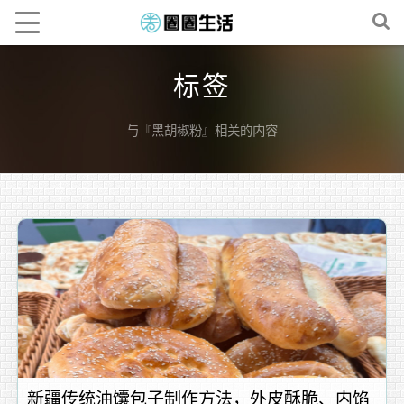
标签
与『黑胡椒粉』相关的内容
新疆传统油馕包子制作方法，外皮酥脆、内馅