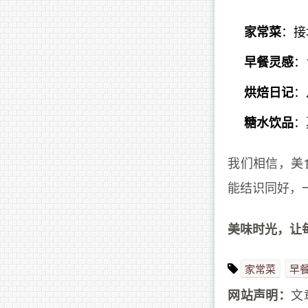
：接
家常菜
：
早餐灵感
：
烘焙日记
：
糖水饮品
我们相信，美
能结识同好，
美味时光，让
家常菜
早
文
网站声明：