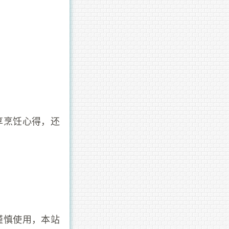
享烹饪心得，还
谨慎使用，本站