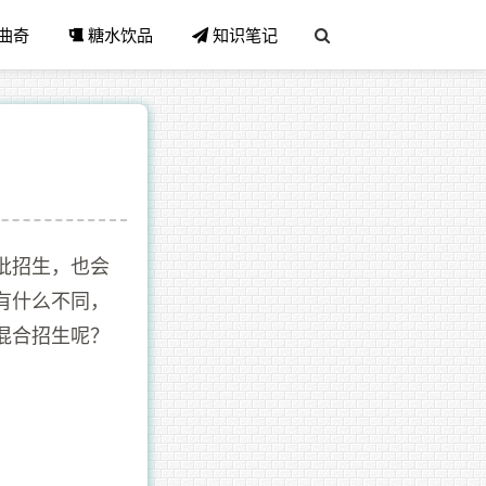
曲奇
糖水饮品
知识笔记
批招生，也会
有什么不同，
混合招生呢？