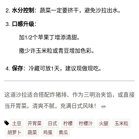
：蔬菜一定要挤干，避免沙拉出水。
水分控制
：
口感升级
加1/2个苹果丁增添清甜。
撒少许玉米粒或青豆增加色彩。
：冷藏可放1天，建议现做现吃。
保存
这道沙拉适合搭配炸猪排、作为三明治夹馅，或直接
当开胃菜。清爽不腻，充满日式风味！ 🥗
土豆
开胃菜
日式
柠檬
柠檬汁
火腿
玉米粒
胡萝卜
蔬菜
鸡蛋
黄瓜