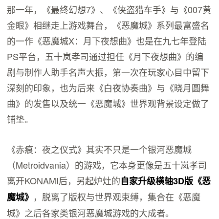
那一年，《最终幻想7》、《侠盗猎车手》与《007黄
金眼》相继走上游戏舞台，《恶魔城》系列最富盛名
的一作《恶魔城X：月下夜想曲》也是在九七年登陆
PS平台，五十岚孝司通过担任《月下夜想曲》的编
剧与制作人助手名声大振，第一次在玩家心目中留下
深刻的印象，也为后来《白夜协奏曲》与《晓月圆舞
曲》的发售以及统一《恶魔城》世界观背景设定做了
铺垫。
《赤痕：夜之仪式》其实不只是一个银河恶魔城
（Metroidvania）的游戏，它本身更像是五十岚孝司
离开KONAMI后，另起炉灶的
自家升级横轴3D版《恶
，脱离了版权与世界观束缚，集合在《恶魔
魔城》
城》之后各家类银河恶魔城游戏的大成者。