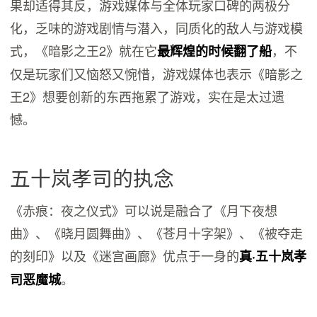
果却适得其反，游戏媒体与全体玩家口碑的两极分
化，乏味的游戏剧情与潜入，同质化的敌人与游戏模
式，《暗影之王2》就在它
，不
最辉煌的时候翻了船
仅是玩家们又恼怒又惋惜，游戏媒体也表示《暗影之
王2》想要创新的东西拖累了游戏，实在是太过遗
憾。
五十岚孝司的执念
《赤痕：夜之仪式》可以说是融合了《月下夜想
曲》、《晓月圆舞曲》、《苍月十字架》、《被夺走
的刻印》以及《迷宫画廊》优点于一身的
真·五十岚孝
。
司恶魔城