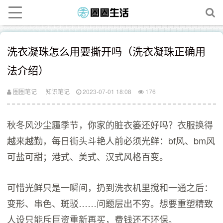
洗衣凝珠怎么用要撕开吗（洗衣凝珠正确用
法介绍）
圈圈笔记
知识笔记
2023-07-01 18:08
176
秋冬风沙尘霾季节，你家的脏衣篓还好吗？衣服换得
越来越勤，每日街头斗艳人前必须光鲜：bf风、bm风
可盐可甜；港式、美式、汉式风格百变。
可惜光鲜只是一瞬间，扔到洗衣机里搅和一通之后：
变形、串色、斑驳……问题层出不穷。想要重塑精致
人设只能斥巨资重新再买，费钱还不环保。