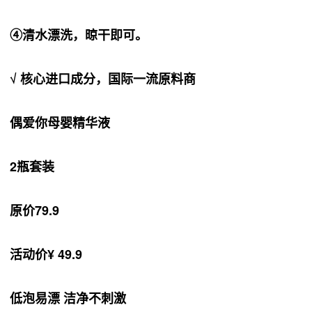
④清水漂洗，晾干即可。
√ 核心进口成分，国际一流原料商
偶爱你母婴精华液
2瓶套装
原价79.9
活动价¥ 49.9
低泡易漂 洁净不刺激