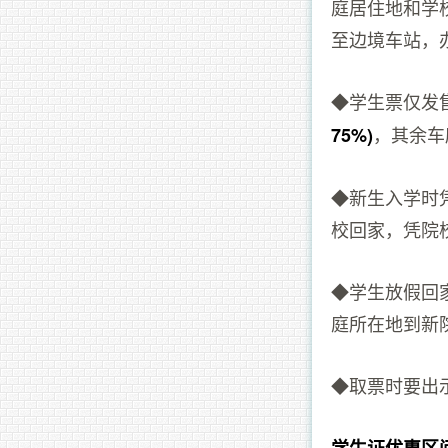
庭居住地和学
至边境车站，
◆学生票仅发
，其余车
75%)
◆新生入学时
校回家，凭院
◆学生放假回
庭所在地到新
◆取票时要出