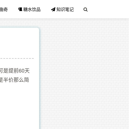
曲奇
糖水饮品
知识笔记
是提前60天
是半价那么简