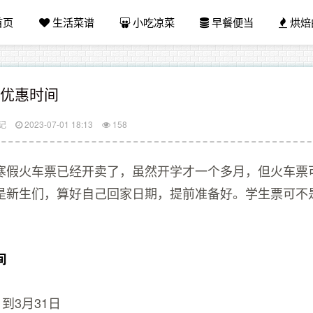
首页
生活菜谱
小吃凉菜
早餐便当
烘焙
票优惠时间
记
2023-07-01 18:13
158
寒假火车票已经开卖了，虽然开学才一个多月，但火车票可
是新生们，算好自己回家日期，提前准备好。学生票可不
间
到3月31日