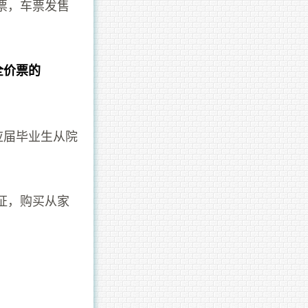
票，车票发售
全价票的
应届毕业生从院
证，购买从家