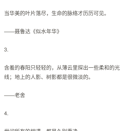
当华美的叶片落尽，生命的脉络才历历可见。
——聂鲁达《似水年华》
3.
含羞的春阳只轻轻的，从薄云里探出一些柔和的光
线；地上的人影、树影都是很微淡的。
——老舍
4.