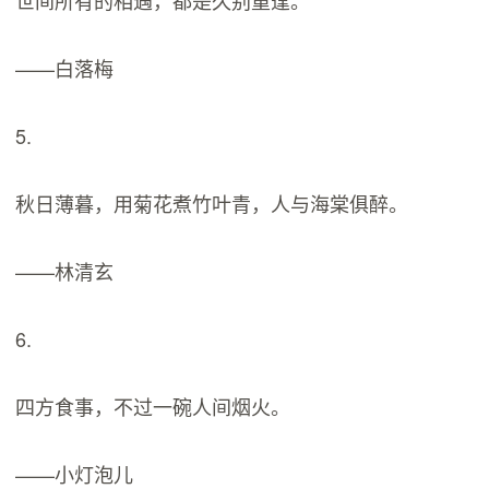
世间所有的相遇，都是久别重逢。
——白落梅
5.
秋日薄暮，用菊花煮竹叶青，人与海棠俱醉。
——林清玄
6.
四方食事，不过一碗人间烟火。
——小灯泡儿