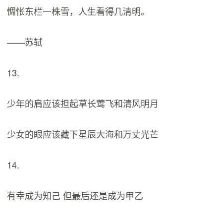
惆怅东栏一株雪，人生看得几清明。
——苏轼
13.
少年的肩应该担起草长莺飞和清风明月
少女的眼应该藏下星辰大海和万丈光芒
14.
有幸成为知己 但最后还是成为甲乙