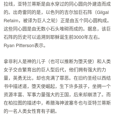
拉线，亚特兰蒂斯是由水穿过的同心圆向外建造而成
的。出奇雷同的是，以色列的吉尔加巨石阵（Gilgal
Refaim，被译为巨人之轮）正是由五个同心圆构成。
这些同心圆是由无数小石头堆砌而成的。据息，该巨
石阵的历史可以追溯到耶稣诞生前3000年左右。
Ryan Pitterson表示。
拿非利人是神的儿子（也可以推断为堕天使）和人类
女子交合繁育出的巨人型后代，他们拥有强大的力
量，英勇无比，却也充满了罪恶。在旧约圣经以西结
书中描述道，堕天使崛起，生下许多孩子，坐拥一个
资源丰富、军事力量强大的王国，后来却崩溃了。而
在柏拉图的描述中，希腊海神波塞冬也与亚特兰蒂斯
的一名人类女性育有子嗣。