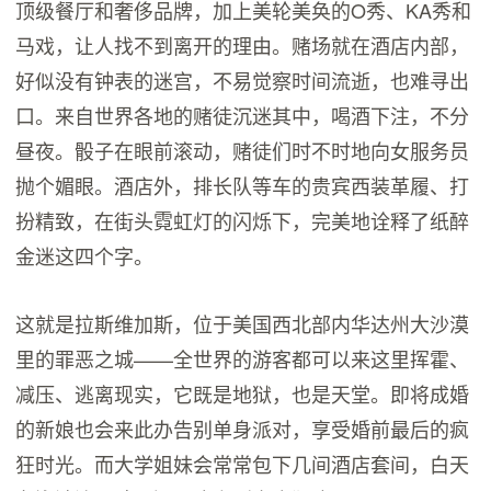
顶级餐厅和奢侈品牌，加上美轮美奂的O秀、KA秀和
马戏，让人找不到离开的理由。赌场就在酒店内部，
好似没有钟表的迷宫，不易觉察时间流逝，也难寻出
口。来自世界各地的赌徒沉迷其中，喝酒下注，不分
昼夜。骰子在眼前滚动，赌徒们时不时地向女服务员
抛个媚眼。酒店外，排长队等车的贵宾西装革履、打
扮精致，在街头霓虹灯的闪烁下，完美地诠释了纸醉
金迷这四个字。
这就是拉斯维加斯，位于美国西北部内华达州大沙漠
里的罪恶之城——全世界的游客都可以来这里挥霍、
减压、逃离现实，它既是地狱，也是天堂。即将成婚
的新娘也会来此办告别单身派对，享受婚前最后的疯
狂时光。而大学姐妹会常常包下几间酒店套间，白天