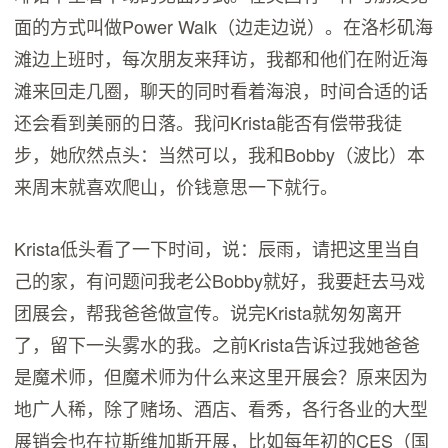
面的方式叫做Power Walk（边走边说）。在洛杉矶海
滩边上班时，每次朋友来拜访，我都和他们在附近海
滩来回走几圈，聊天的同时看着海浪，时间合适的话
还会看到美丽的日落。我问Krista能否有偿带我徒
步，她欣然点头：当然可以，我和Bobby（波比）本
来周末就喜欢爬山，价钱意思一下就行。
Krista低头看了一下时间，说：辰雨，请把这里当自
己的家，有问题问我老公Bobby就好，我要赶去马戏
团展会，帮我爸爸做宣传。说完Krista就匆匆离开
了，留下一头雾水的我。之前Krista告诉过我她爸爸
是魔术师，但魔术师为什么来这里开展会？原来因为
地广人稀，除了赌场、酒店、看秀，各行各业的大型
展销会也在拉斯维加斯开展，比如每年初的CES（国