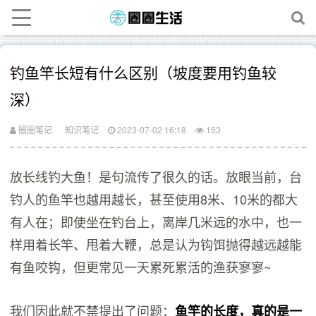
钓鱼竿长短有什么区别（坡度要用钓鱼较
深）
圈圈笔记
知识笔记
2023-07-02 16:18
153
放长线钓大鱼！是句流传了很久的话。放眼当前，台
钓人的鱼竿也越用越长，甚至使用8米、10米的都大
有人在；即使坐在钓台上，离岸几米远的水中，也一
样用着长竿、甩着大鞭，总是认为钩饵抛得越远越能
有鱼咬钩，但更常见一天累死累活的渔获寥寥~
我们因此就不禁提出了问题：
鱼竿的长度，真的是一