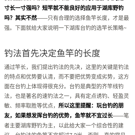
寸长一寸强吗？短竿就不能良好的应用于湖库野钓
——只有合理的选择鱼竿长度，才是最
吗？其实不然
强。下面就给大家说明一下湖库台钓的选竿长策略~
钓法首先决定鱼竿的长度
通过竿长，我们提出钓法的先决，这里的关键是钓法
的特点和优势要认清，而不要把优势变成劣势，这方
面在台钓上体现得很充分。台钓是典型的齐竿线钓
法，也是著名的速钓法之一，具有定点诱钓、轻盈灵
敏、频率取胜等优点，
所以这里提醒：玩台钓的朋
——笔
友，如果想发挥台钓的优势，鱼竿就不宜过长
者主要湖库野钓为主，以此给大家一个综合性的建
议，台钓法的鱼竿不宜超过7.2米。否则，真的常见