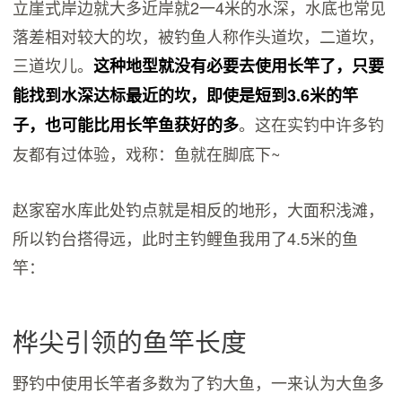
立崖式岸边就大多近岸就2一4米的水深，水底也常见
落差相对较大的坎，被钓鱼人称作头道坎，二道坎，
三道坎儿。
这种地型就没有必要去使用长竿了，只要
能找到水深达标最近的坎，即使是短到3.6米的竿
。这在实钓中许多钓
子，也可能比用长竿鱼获好的多
友都有过体验，戏称：鱼就在脚底下~
赵家窑水库此处钓点就是相反的地形，大面积浅滩，
所以钓台搭得远，此时主钓鲤鱼我用了4.5米的鱼
竿：
桦尖引领的鱼竿长度
野钓中使用长竿者多数为了钓大鱼，一来认为大鱼多