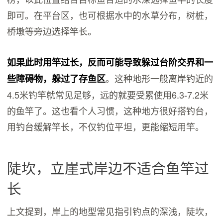
即可。在平台区，也可根据水中的水草分布，树桩，
桥墩等旁边选择竿长。
如果此时用竿过长，反而可能导致躲过台阶交界和一
。这种地形一般离岸钓近的
些障碍物，躲过了存鱼区
4.5米钓竿就常见足够，远的就要受累使用6.3-7.2米
的鱼竿了。这也看个人习惯，这种地方很好搭钓台，
用钓台缓解竿长，不仅钓位平坦，更能缩短用竿。
陡坎，立崖式岸边不适合鱼竿过
长
上文提到，岸上的地型常见指引钓点的深浅，陡坎，