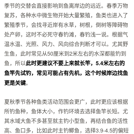
季节的交替会直接影响到鱼离岸边的远近。春季万物
复苏，各种水中微生物开始大量繁殖，鱼类也进入了
繁殖季节，会找寻近岸有水草，树根，倒树等障碍物
处产卵，这时不必死守春钓滩，春钓浅一说。根据气
温水温、光照、风力、风向综合判断才可以。尤其野
生鱼，此时常见从50厘米到2米左右的水深都能钓到
鱼，所以
此时更建议不要上来就长竿，5.4米左右的
鱼竿先试钓，常见可能占有先机，这个时候岸边找鱼
。
更是关键
夏秋季节各种鱼类活动范围会更广，此时更应该根据
所钓鱼种，鱼体大小，作钓环境去选择鱼竿长短。尤
其水域大鱼不多甚至就主钓小型鱼，再结合鱼的活性
高、鱼口多，比如此时主钓鲫鱼，选择3.9-4.5的偏短