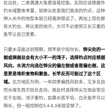
在远处，二来偶遇大鱼更容易控鱼。实则应该根据作
钓水域整体考量，如铧尖处是我们首选的钓点，这种
伸入水中的地型本就已经离岸很远了，再加上现在都
有大钓台，桦尖类的地方，大可不必使用又长又重的
鱼竿让自己受累。
只要水深能达到预期，用竿就宁短勿长。
铧尖处的一
侧或俩侧总会有大小不一的湾子，选择钓点时应根据
风向，水流方向选在铧尖的偏左侧或者是偏右侧，这
里更易堆积食物和聚鱼，长竿反而可能过了这个区
北方地区为例，一年四季偏西风较多，又多见自
域。
然水域东西方较长走向，故此时选择铧尖左侧会常见
优于右侧。湾子垂钓，如果水底平坦，白天鱼竿可以
稍长，但一般控制在5.4-6.3米就足够了。