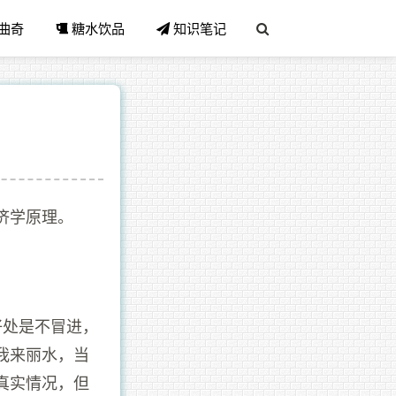
曲奇
糖水饮品
知识笔记
济学原理。
好处是不冒进，
我来丽水，当
真实情况，但