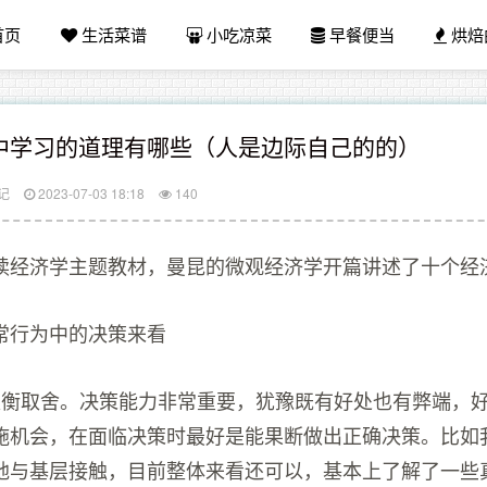
首页
生活菜谱
小吃凉菜
早餐便当
烘焙
中学习的道理有哪些（人是边际自己的的）
记
2023-07-03 18:18
140
读经济学主题教材，曼昆的微观经济学开篇讲述了十个经
常行为中的决策来看
权衡取舍。决策能力非常重要，犹豫既有好处也有弊端，
施机会，在面临决策时最好是能果断做出正确决策。比如
地与基层接触，目前整体来看还可以，基本上了解了一些