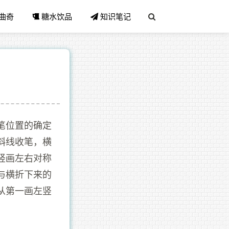
曲奇
糖水饮品
知识笔记
笔位置的确定
斜线收笔，横
竖画左右对称
与横折下来的
从第一画左竖