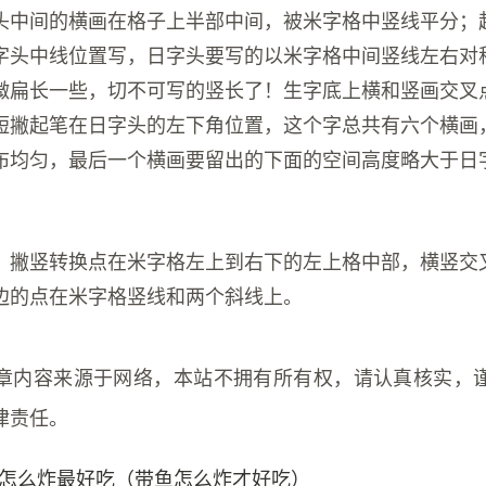
头中间的横画在格子上半部中间，被米字格中竖线平分；
字头中线位置写，日字头要写的以米字格中间竖线左右对
微扁长一些，切不可写的竖长了！生字底上横和竖画交叉
短撇起笔在日字头的左下角位置，这个字总共有六个横画
布均匀，最后一个横画要留出的下面的空间高度略大于日
：撇竖转换点在米字格左上到右下的左上格中部，横竖交
边的点在米字格竖线和两个斜线上。
章内容来源于网络，本站不拥有所有权，请认真核实，
律责任。
怎么炸最好吃（带鱼怎么炸才好吃）