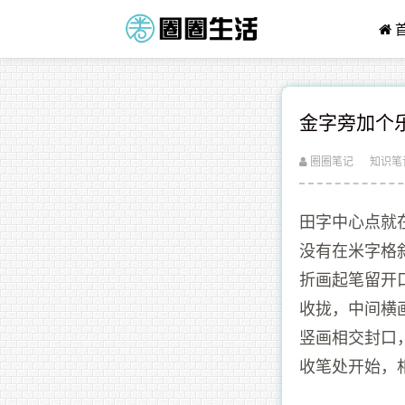
金字旁加个
圈圈笔记
知识笔
田字中心点就
没有在米字格
折画起笔留开
收拢，中间横
竖画相交封口
收笔处开始，