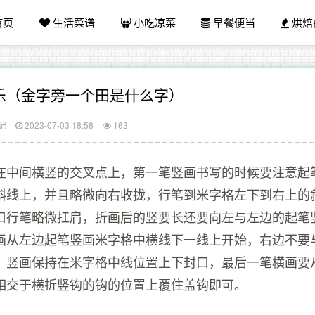
首页
生活菜谱
小吃凉菜
早餐便当
烘焙
乐（金字旁一个田是什么字）
记
2023-07-03 18:58
163
在中间横竖的交叉点上，第一笔竖画书写的时候要注意起
斜线上，并且略微向右收拢，行笔到米字格左下到右上的
口行笔略微扛肩，折画后的竖要长还要向左与左边的起笔
画从左边起笔竖画米字格中横线下一线上开始，右边不要
，竖画保持在米字格中线位置上下封口，最后一笔横画要
相交于横折竖钩的钩的位置上覆住盖钩即可。