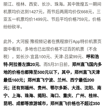
丽江、桂林、西安、长沙、珠海。其中敦煌五一期间
机票均价达到1427元，而节后两周均价仅668元，三
亚五一机票均价1499元、节后平均价格759元，价格
纷纷砍半。
此外，大河报·豫视频记者在携程旅行App特价机票页
面中看到，多地也已出现价格不过百的机票（不含
税），如长沙-宜昌100元、天津-吕梁99元、
呼
和浩
。而5月31日前，
特-阿拉善左旗
2
0
元
郑州直飞国内多
地的价格也都降至
500元
以下，其中，郑州直飞天津
最低
160元
；
郑州直飞宁波、兰州、西宁最低
200
元
；
还有到福州、贵州、鄂尔多斯、大连、沈阳、南
宁、上海、珠海、揭阳、海口、重庆、广州、桂林、
昆明、成都等旅游城市，郑州直飞价格也不超过
350