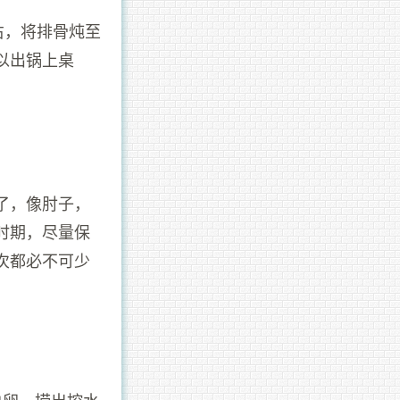
右，将排骨炖至
以出锅上桌
了，像肘子，
时期，尽量保
次都必不可少
虫卵，捞出控水