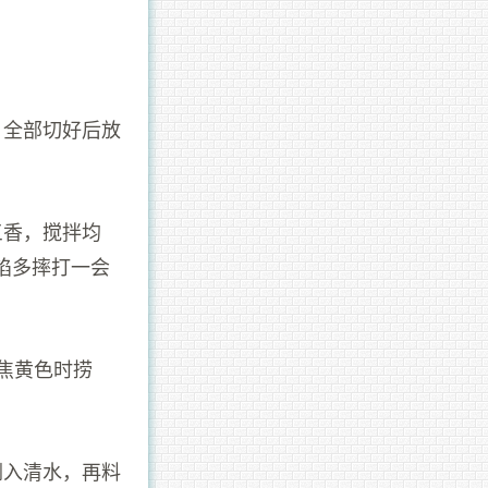
。
，全部切好后放
三香，搅拌均
馅多摔打一会
焦黄色时捞
倒入清水，再料