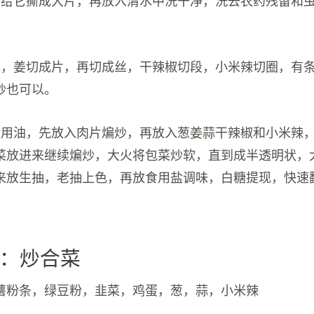
末，姜切成片，再切成丝，干辣椒切段，小米辣切圈，有
炒也可以。
食用油，先放入肉片煸炒，再放入葱姜蒜干辣椒和小米辣
菜放进来继续煸炒，大火将包菜炒软，直到成半透明状，
来放生抽，老抽上色，再放食用盐调味，白糖提现，快速
：炒合菜
薯粉条，绿豆粉，韭菜，鸡蛋，葱，蒜，小米辣