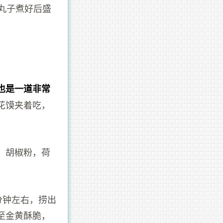
丸子煮好后盛
也是一道非常
花馍夹着吃，
，胡椒粉，荷
分钟左右，捞出
至金黄酥脆，