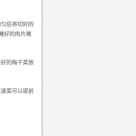
均匀后将切好的
腌好的肉片猪
炒好的梅干菜放
这道菜可以提前