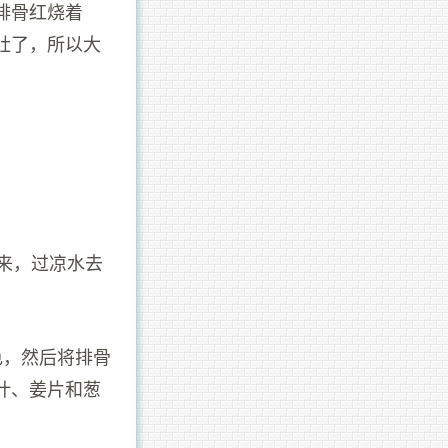
排骨红烧着
肚了，所以大
来，过凉水去
色，然后将排骨
叶、姜片和葱