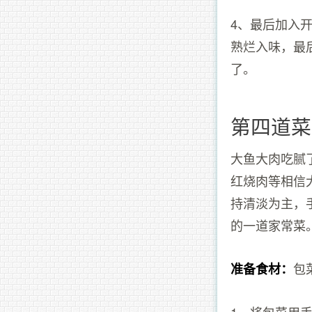
4、最后加入
熟烂入味，最
了。
第四道菜
大鱼大肉吃腻
红烧肉等相信
持清淡为主，
的一道家常菜
包
准备食材：
1、将包菜用