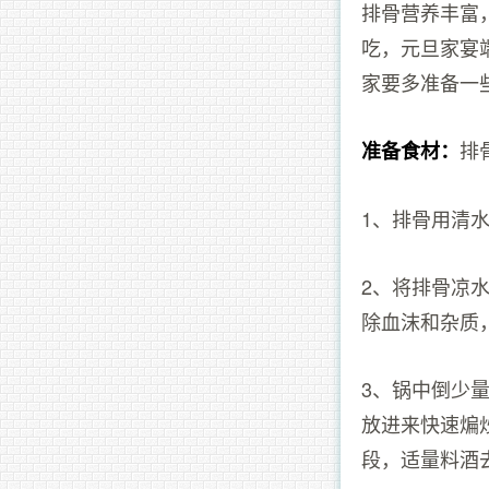
排骨营养丰富
吃，元旦家宴
家要多准备一
排
准备食材：
1、排骨用清
2、将排骨凉
除血沫和杂质
3、锅中倒少
放进来快速煸
段，适量料酒