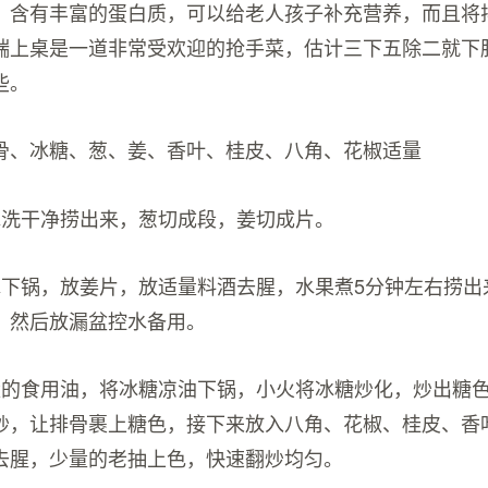
，含有丰富的蛋白质，可以给老人孩子补充营养，而且将
端上桌是一道非常受欢迎的抢手菜，估计三下五除二就下
些。
骨、冰糖、葱、姜、香叶、桂皮、八角、花椒适量
水洗干净捞出来，葱切成段，姜切成片。
水下锅，放姜片，放适量料酒去腥，水果煮5分钟左右捞出
，然后放漏盆控水备用。
量的食用油，将冰糖凉油下锅，小火将冰糖炒化，炒出糖
炒，让排骨裹上糖色，接下来放入八角、花椒、桂皮、香
去腥，少量的老抽上色，快速翻炒均匀。