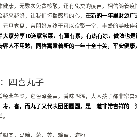
体健康，无数次免费核酸，还有免费的疫苗，相信随着疫
会越来越好，让我们怀揣感恩的心，
在新的一年里财源广
。元旦家宴，亲朋好友终于可以欢聚一堂，丰盛的美味佳
给大家分享10道家常菜，有荤有素，有热有凉，做法也是
待客人不用愁，同样寓意着新的一年十全十美，平安健康
：四喜丸子
道经典鲁菜，它色泽金黄，香味四溢，大人孩子都非常喜
、寿、喜，而丸子又代表团团圆圆，是一道非常吉祥的一
单。
前腿肉，马蹄，葱，姜，鸡蛋，淀粉