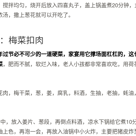
，搅拌均匀，烧开后放入四喜丸子，盖上锅盖煮20分钟，
浓汤，撒上葱花就可以开吃了。
：梅菜扣肉
年过节必不可少的一道硬菜，家宴用它撑场面杠杠的，这
，肥而不腻，软烂入味，老人小孩都非常喜欢吃，用荷
菜
。
花肉，梅干菜，葱，姜，腐乳，料酒，生抽，老抽，蚝油
锅中，放入姜片、葱段，再倒点料酒，凉水下锅给它煮10
抽上色，再泡一会，再放入油锅中小火炸，主要把猪皮炸