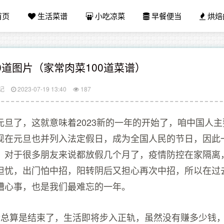
首页
生活菜谱
小吃凉菜
早餐便当
烘焙
0道图片（家常肉菜100道菜谱）
记
2023-07-19 13:40
187
元旦了，这就意味着2023新的一年的开始了，咱中国人
现在元旦也并列入法定假日，成为全国人民的节日，因此
，对于很多朋友来说都放假几个月了，疫情防控在家隔离
担忧，出门怕中招，阳转阴后又担心再次中招，所以在过去
糟心事，也是我们最难忘的一年。
情总算是结束了，生活即将步入正轨，虽然没有赚多少钱