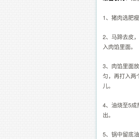
1、猪肉选肥
2、马蹄去皮
入肉馅里面。
3、肉馅里面
匀，再打入两
儿。
4、油烧至5
出。
5、锅中留底