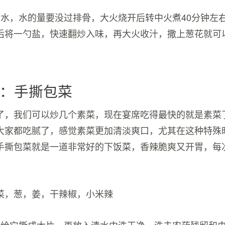
开水，水的量要没过排骨，大火烧开后转中火煮40分钟左
后将一勺盐，快速翻炒入味，再大火收汁，撒上葱花就可
：手撕包菜
了，我们可以炒几个素菜，现在宴席吃得最快的就是素菜
大家都吃腻了，感觉素菜更加清淡爽口，尤其在这种特殊
手撕包菜就是一道非常好的下饭菜，香辣脆爽又开胃，每
。
菜，葱，姜，干辣椒，小米辣
手给它撕成大片，再放入清水中洗干净，洗去农药残留和