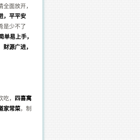
情全面放开，
进，平平安
肴是少不了
简单易上手，
，财源广进，
欢吃，
四喜寓
，制
道家常菜