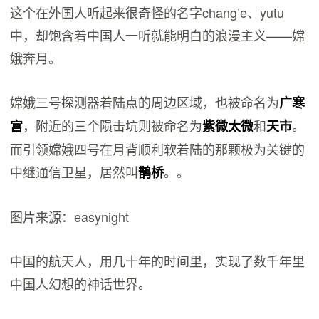
这个在外国人听起来很奇怪的名字chang’e、yutu
中，却饱含着中国人一听就能明白的浪漫主义——嫦
娥奔月。
嫦娥三号探测器着陆点的周边区域，也被命名为
广寒
，附近的三个陨击坑则被命名为
和
。
宫
紫微
太微
天市
而引领嫦娥四号在月背顺利软着陆的那颗极为关键的
中继通信卫星，居然叫
。。
鹊
桥
图片来源：easynight
中国的航天人，用几十年的时间里，实现了数千年里
中国人幻想的神话世界。