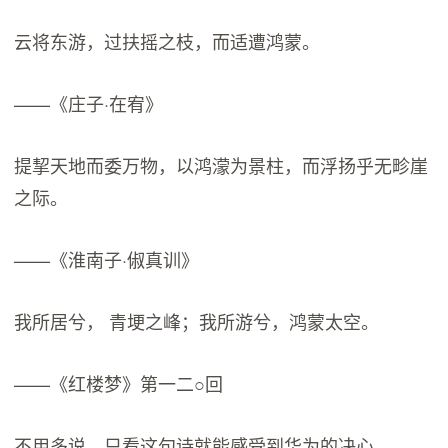
云将东游，过扶摇之枝，而适遭鸿蒙。
——《庄子·在宥》
提挈天地而委万物，以鸿濛为景柱，而浮扬乎无畛崖
之际。
——《淮南子·俶真训》
我所居兮， 青埂之峰；我所游兮，鸿蒙太空。
——《红楼梦》第一二○回
不用多说，只看这句诗就能感受到华为的决心。