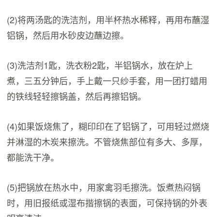
(2)将两汤匙的洗洁剂，用半杯热水稀释，再用布蘸湿
铝锅，然后用水砂皮边蘸边擦。
(3)洗洁剂1匙，洗衣粉2匙，半铝锅水，放在炉上
煮，三五分钟后，手上戴一只纱手套，用一团打蜡用
的铁线轻轻擦锅盖，然后再擦铝锅。
(4)如果饭烧焦了，糊印印在了铝锅了，可用轻过燃烧
并淋湿的木炭来擦洗。不管烧焦部位有多大、多厚，
都能洗干净。
(5)把锅放在热水中，用家禽羽毛擦洗。饭煮热闷锅
时，用旧报纸或湿布揩擦锅的表面，可保持锅的外表