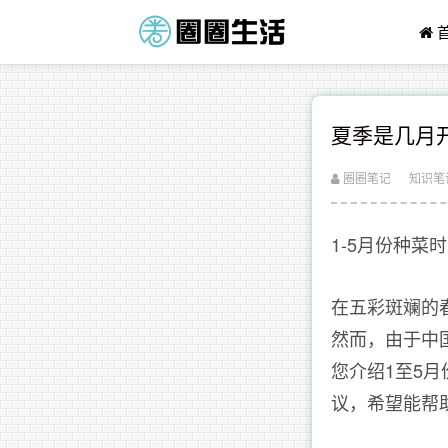
夏季是几月
圈圈笔记
知识笔
1-5月份种
在五彩斑斓的
然而，由于中
您介绍1至5
议，希望能帮