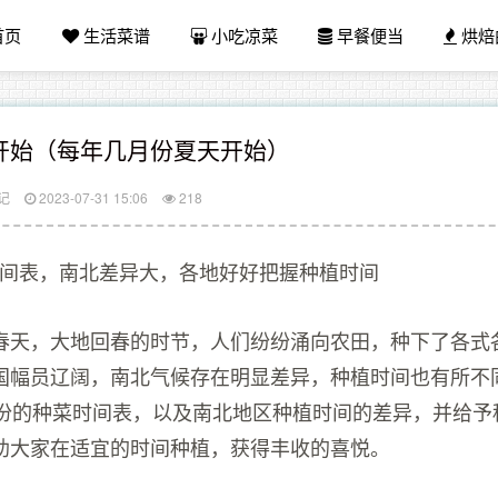
首页
生活菜谱
小吃凉菜
早餐便当
烘焙
开始（每年几月份夏天开始）
记
2023-07-31 15:06
218
菜时间表，南北差异大，各地好好把握种植时间
春天，大地回春的时节，人们纷纷涌向农田，种下了各式
国幅员辽阔，南北气候存在明显差异，种植时间也有所不
月份的种菜时间表，以及南北地区种植时间的差异，并给予
助大家在适宜的时间种植，获得丰收的喜悦。