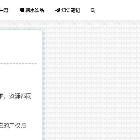
曲奇
糖水饮品
知识笔记
谁，资源都同
它的产权归
。