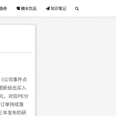
曲奇
糖水饮品
知识笔记
报《公司事件点
图新给出买入
5亿元，对应PE分
要订单持续落
三年发布的研