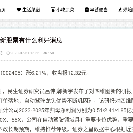
首页
生活菜谱
小吃凉菜
早餐便当
烘焙
维新股票有什么利好消息
记
2023-07-31 15:56
150
02405）涨6.21%，收盘报12.32元。
17日，民生证券研究员吕伟,郭新宇发布了对四维图新的研
订单落地，自动驾驶龙头优势不断巩固》，该研报对四维
公司2023-2025年归母净利润分别为0.51/2.41/4.8
110X、55X，公司在自动驾驶领域具有重要卡位优势，重
不改长期预期，维持推荐评级。证券之星数据中心根据近