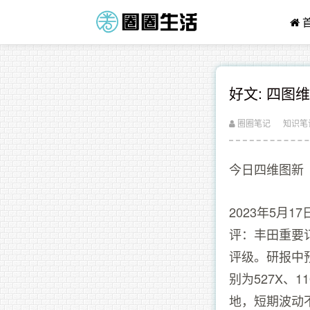
好文: 四图
圈圈笔记
知识笔
今日四维图新（0
2023年5月
评：丰田重要
评级。研报中预计
别为527X、
地，短期波动