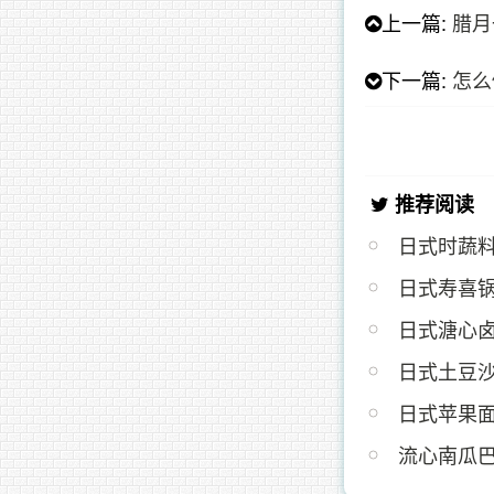
上一篇:
腊月
下一篇:
怎么
推荐阅读
日式时蔬
日式寿喜
日式溏心
日式土豆
日式苹果面
流心南瓜