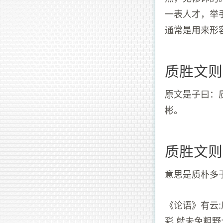
一表人才，举
通常是用来形
质胜文则
原文是子曰：
彬。
质胜文则
意思是质朴多
《论语》有云
彩,就未免粗野