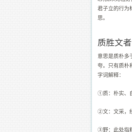
君子立的行为
思。
质胜文者
意思是质朴多
夸。只有质朴
字词解释：
①质：朴实、
②文：文采，
③野：此处指