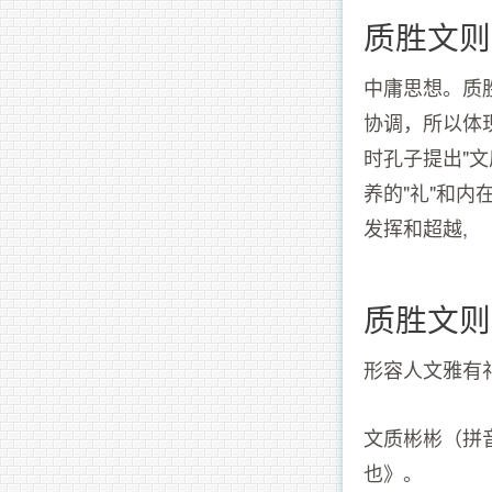
质胜文则
中庸思想。质
协调，所以体
时孔子提出"
养的"礼"和内
发挥和超越,
质胜文则
形容人文雅有
文质彬彬（拼音：
也》。