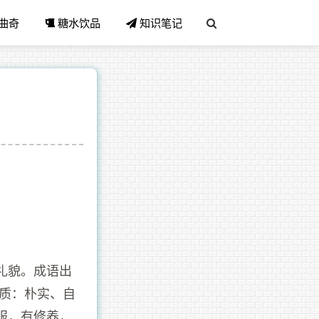
曲奇
糖水饮品
知识笔记
礼貌。成语出
①质：朴实、自
服，有修养，