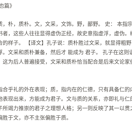
雍也篇》
质，朴，质朴。文，文采，文饰。野，鄙野。 史： 本指
书者，这些人往往显得虚伪正经，故史意指虚浮，虚伪。
合的样子。 【译文】孔子说：质朴胜过文采，就显得粗
浮。文采和质朴兼备，然后才 能成为 君子。 孔子在这则
，这为后人普遍接受，文采和质朴恰当配合是后来文论家
指合乎礼的外在表现；质，指内在的仁德，只有具备仁的
地表现出来，方能成为君子。文与质的关系，亦即礼与仁
子所竭力推崇的君子之理想人格；另一则反映了其一以贯
偏胜于文，亦不主张偏胜于质。