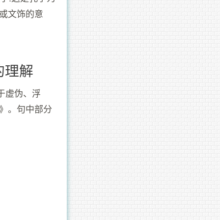
或文饰的意
的理解
于虚伪、浮
篇》。句中部分