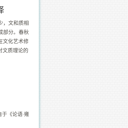
译
少，文和质相
成部分。春秋
在文化艺术修
是对文质理论的
出自于《论语·雍