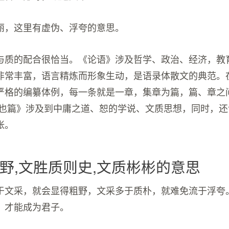
丽，这里有虚伪、浮夸的意思。
与质的配合很恰当。《论语》涉及哲学、政治、经济，教
非常丰富，语言精炼而形象生动，是语录体散文的典范。
严格的编纂体例，每一条就是一章，集章为篇，篇、章之
雍也篇》涉及到中庸之道、恕的学说、文质思想，同时，
张。
野,文胜质则史,文质彬彬的意思
于文采，就会显得粗野，文采多于质朴，就难免流于浮夸
，才能成为君子。