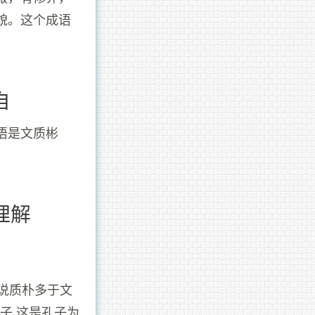
貌。这个成语
自
语是文质彬
理解
是说质朴多于文
君子.这是孔子为