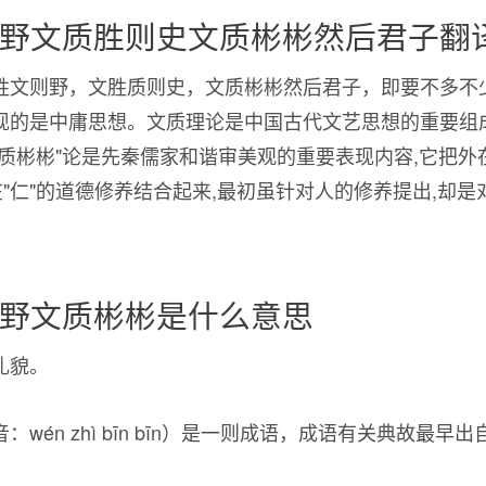
野文质胜则史文质彬彬然后君子翻
胜文则野，文胜质则史，文质彬彬然后君子，即要不多不
现的是中庸思想。文质理论是中国古代文艺思想的重要组
文质彬彬"论是先秦儒家和谐审美观的重要表现内容,它把外
在"仁"的道德修养结合起来,最初虽针对人的修养提出,却
野文质彬彬是什么意思
礼貌。
wén zhì bīn bīn）是一则成语，成语有关典故最早