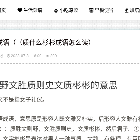
首页
生活菜谱
小吃凉菜
早餐便当
烘焙
成语（（质什么杉杉成语怎么读）
记
2023-07-31 16:00
209
野文胜质则史文质彬彬的意思
文不是指女子礼仪。
语成语，意思原是形容人既文雅又朴实，后形容人文雅有
也》：质胜文则野，文胜质则史，文质彬彬，然后君子。
。文字彬彬是表达对男人一种气质，文静，有条理，有臣