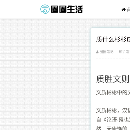
质什么杉杉
圈圈笔记
知识笔
质胜文则
文质彬彬中的
文质彬彬，汉
自《论语·雍
然，无修饰的