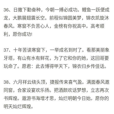
36、日撒下勤奋种，今朝一搏必成功。鲤鱼一跃便成
龙，大鹏展翅震长空。前程似锦圆美梦，锦衣凯旋沐
春风。寒窗不负苦心人，金榜有你祝高中。高考顺
利，愿你成功!
37、十年苦读寒窗下，一举成名到时了。看那美丽象
牙塔，有山有水有鲜花，为了它和你的她，这回哥要
玩命了。愿君：此去博得甲天下，锦衣归乡传佳话。
38、六月祥云绕头顶，捷报传来喜气盈。满面春风邀
同窗，合家设宴欢乐扬。把酒颜欢话梦想，立志再次
书辉煌。遨游书海增才思，灿烂明朝今日始。愿你的
明天灿烂辉煌。