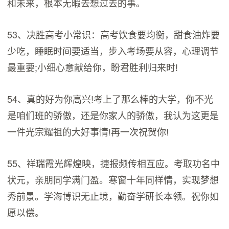
和未来，根本无暇去想过去的事。
53、决胜高考小常识：高考饮食要均衡，甜食油炸要
少吃，睡眠时间要适当，步入考场要从容，心理调节
最重要;小细心意献给你，盼君胜利归来时!
54、真的好为你高兴!考上了那么棒的大学，你不光
是咱们班的骄傲，还是你家人的骄傲，我认为这更是
一件光宗耀祖的大好事情!再一次祝贺你!
55、祥瑞霞光辉煌映，捷报频传相互应。考取功名中
状元，亲朋同学满门盈。寒窗十年同样情，实现梦想
秀前景。学海博识无止境，勤奋学研长本领。祝你如
愿以偿。