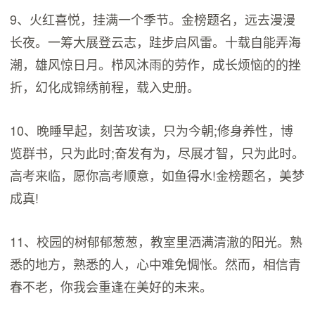
9、火红喜悦，挂满一个季节。金榜题名，远去漫漫
长夜。一筹大展登云志，跬步启风雷。十载自能弄海
潮，雄风惊日月。栉风沐雨的劳作，成长烦恼的的挫
折，幻化成锦绣前程，载入史册。
10、晚睡早起，刻苦攻读，只为今朝;修身养性，博
览群书，只为此时;奋发有为，尽展才智，只为此时。
高考来临，愿你高考顺意，如鱼得水!金榜题名，美梦
成真!
11、校园的树郁郁葱葱，教室里洒满清澈的阳光。熟
悉的地方，熟悉的人，心中难免惆怅。然而，相信青
春不老，你我会重逢在美好的未来。