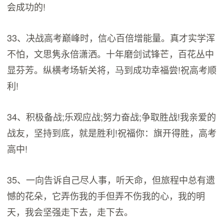
会成功的!
33、决战高考巅峰时，信心百倍增能量。真才实学浑
不怕，文思隽永倍潇洒。十年磨剑试锋芒，百花丛中
显芬芳。纵横考场斩关将，马到成功幸福尝!祝高考顺
利!
34、积极备战;乐观应战;努力奋战;争取胜战!我亲爱的
战友，坚持到底，就是胜利!祝福你：旗开得胜，高考
高中!
35、一向告诉自己尽人事，听天命，但旅程中总有遗
憾的花朵，它弄伤我的手但弄不伤我的心，我的明
天，我会坚强走下去，走下去。