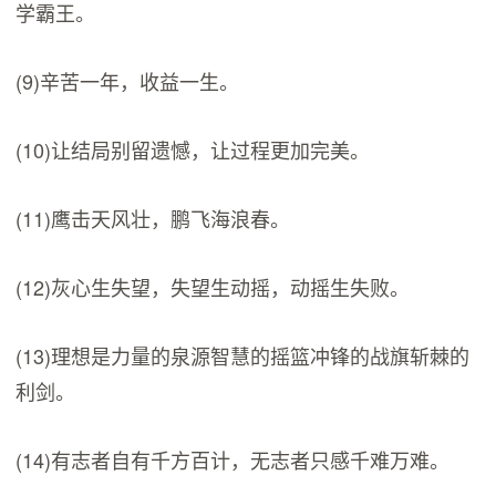
学霸王。
(9)辛苦一年，收益一生。
(10)让结局别留遗憾，让过程更加完美。
(11)鹰击天风壮，鹏飞海浪春。
(12)灰心生失望，失望生动摇，动摇生失败。
(13)理想是力量的泉源智慧的摇篮冲锋的战旗斩棘的
利剑。
(14)有志者自有千方百计，无志者只感千难万难。