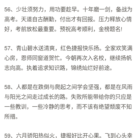
56、少壮须努力，用功要趁早。十年磨一剑，备战为
高考。天道自古酬勤，付出才有回报。压力释放心情
好，考前放松最重要。预祝高考顺利，金榜题名!
57、青山碧水送清爽，红色捷报快乐扬。全家欢笑满
心房，恩师同窗道贺忙。今朝再次入名校，继续扬帆
志向高。执着追求知识路，锦绣灿烂好前途。
58、人都是在跌倒与爬起之间学会坚强，都是在风雨
与阳光之间走过成长的路。失败所能带给你的只应是
一些教训，一些冷静的思考，而不该有绝望颓废不知
所措。
59、六月骄阳热似火，捷报好比开心果。飞到心头幸