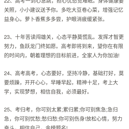
22、高考一到心急跳，担心忧愁觉难眠。身体健康要
关照，小小建议送予你。多吃大豆卷心菜，增强记忆
益身心。萝卜香蕉多多尝，护眼消疲缓紧张。
23、十年苦读闯雄关，心态平静莫慌乱。发挥才智更
努力，鱼跃龙门终如愿。高考即将到来，望你在有限
的时间内，朝着理想的目标前进，全家人为你加油!
24、高考高考，心态要好，坚持冷静，基础打好，莫
要烦躁，开开心心，早睡早起，精神十足，考上大
学，实现梦想，相信自我，必须最好。
25、考归考，你可别太累;累归累;你可别焦急;急归
急，你可别忧愁;愁归愁;你可别伤身!放松心情，努力
奋斗，相信自己，金榜题名!