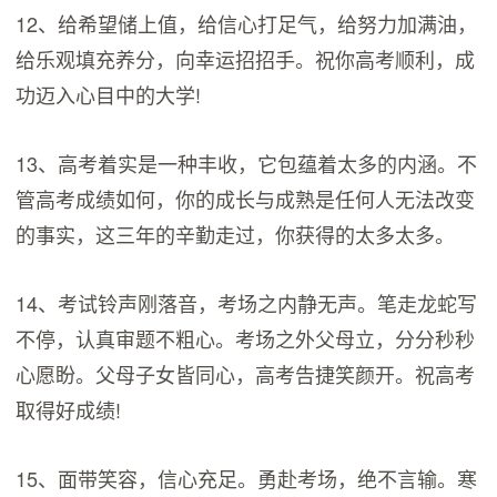
12、给希望储上值，给信心打足气，给努力加满油，
给乐观填充养分，向幸运招招手。祝你高考顺利，成
功迈入心目中的大学!
13、高考着实是一种丰收，它包蕴着太多的内涵。不
管高考成绩如何，你的成长与成熟是任何人无法改变
的事实，这三年的辛勤走过，你获得的太多太多。
14、考试铃声刚落音，考场之内静无声。笔走龙蛇写
不停，认真审题不粗心。考场之外父母立，分分秒秒
心愿盼。父母子女皆同心，高考告捷笑颜开。祝高考
取得好成绩!
15、面带笑容，信心充足。勇赴考场，绝不言输。寒