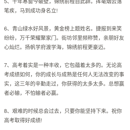
5、十年寒窗今破壁，锦绣前程自此辟。挥毫烟云落
笔疾，马到成功身名立!
6、青山绿水好风景，黄金榜上题姓名。捷报到来笑
纷纷，万千荣耀聚家门。街坊邻里频称赞，亲朋好友
心灿烂。扬帆学府渡学海，锦绣前程更豪迈。
7、高考着实是一种丰收，它包蕴着太多的。无论高
考成绩如何，你的成长与成熟是任何人无法改变的事
实，这三年的辛勤走过，你获得的太多太多。总想赢
者必输，不怕输者必赢。
8、艰难的时候总会过去，只要你能坚持下来。祝你
高考取得好成绩!