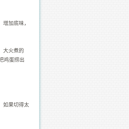
，增加底味，
，大火煮的
，把鸡蛋捞出
，如果切得太