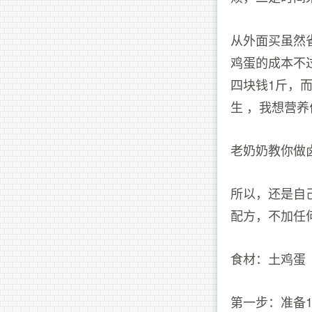
从外面买虽然
鸡蛋的成本不
四块钱1斤，
生 ，我想营
老奶奶教你做
所以，还是自
配方，不加任
食材：土鸡蛋
第一步：准备