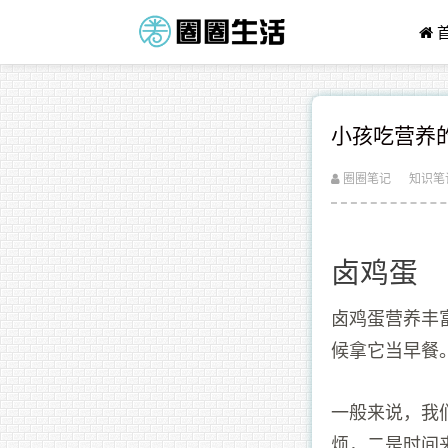
小孩吃营养
圈圈笔记
知识笔
卤鸡蛋
卤鸡蛋营养丰
候拿它当早餐
一般来说，我
烦，二是时间