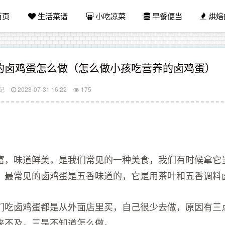
首页
生活菜谱
小吃凉菜
早餐便当
烘焙
的卤鸡蛋怎么做（怎么做小孩吃营养的卤鸡蛋）
记
2023-07-31 16:22
175
富，味道鲜美，是我们常见的一种美食，我们有时候拿它
。最常见的卤鸡蛋是五香味道的，它是用茶叶和五香调料
们吃卤鸡蛋都是从外面店里买，自己很少去做，原因有三
来不及，三是不知道怎么做。