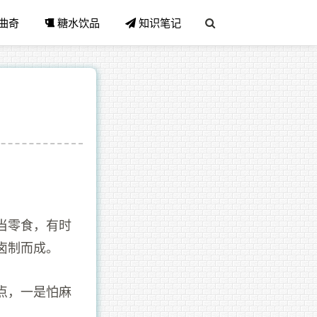
曲奇
糖水饮品
知识笔记
当零食，有时
卤制而成。
点，一是怕麻