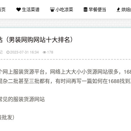
首页
生活菜谱
小吃凉菜
早餐便当
烘焙
站（男装网购网站十大排名）
记
2023-07-31 16:34
178
个网上服装货源平台，网络上大大小小货源网站很多，16
混杂二批甚至三批都有，有时间再写一篇如何在1688找
常见的服装货源网站
装批发）