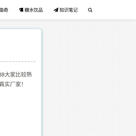
曲奇
糖水饮品
知识笔记
88大家比较熟
到真实厂家！