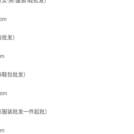
（女\男\童装\鞋批发）
com
装批发）
om
饰鞋包批发）
com
网（服装批发一件起批）
om