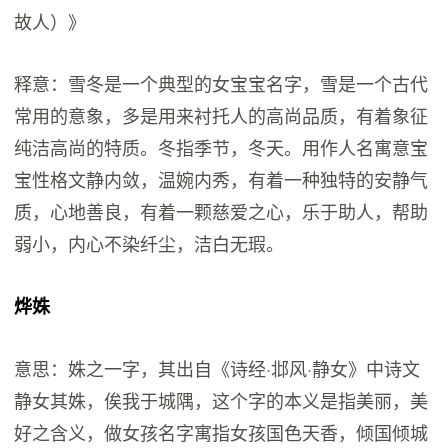
故人）》
释意：雪冬是一个典型的女宝宝名字，雪是一个古代
常用的意象，多是用来衬托人的高尚品质，有着象征
纯洁高尚的特质。冬指季节，冬天。用作人名寓意宝
宝性格文静内敛，温婉内秀，有着一种独特的安静气
质，心地善良，有着一颗慈爱之心，乐于助人，帮助
弱小，内心不染纤尘，洁白无瑕。
烨姝
意思：姝之一字，其出自《诗经·邶风·静女》中诗文
静女其姝，俟我于城隅，这个字的本义是指美丽，美
好之含义，做女孩名字寓指女孩国色天香，倾国倾城