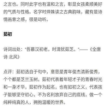
之言也。同时此字也有温和之言，彰显女孩柔顺美好
的气质与性格。名字时烨姝读之古典韵味，藏有是诗
情画意之感，很是动听。
茹初
诗词出处："吾慕汉初老，时清犹茹芝。"——《全唐
诗 北风》
点评：茹初选自于句中，意思是青年俊杰清新俊秀，
个个都是芝兰玉树。茹初代表着年轻才子的青春时光
和一身才华，茹初作为起名，也有如初之义，代表孩
子能够坚守初心，不为名利放弃自己的底线，做一个
纯粹纯真的人，拥抱温暖的世界。