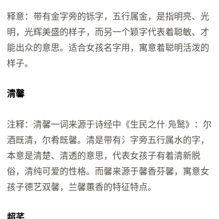
释意：带有金字旁的铄字，五行属金，是指明亮、光
明，光辉美盛的样子，而另一个颖字代表着聪敏、才
能出众的意思。适合女孩名字用，寓意着聪明活泼的
样子。
清馨
注释：清馨一词来源于诗经中《生民之什·凫鹥》：尔
酒既清，尔肴既馨。清是带有氵字旁五行属水的字，
本意是清楚、清透的意思，代表女孩子有着清新脱
俗，清纯可爱的性格。而馨来源于馨香芬馨，寓意女
孩子德艺双馨，兰馨蕙香的特征特点。
超芊