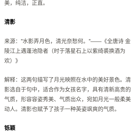
美，纯洁，正直。
清影
来源："水影弄月色，清光奈愁何。"——《全唐诗 金
陵江上遇蓬池隐者（时于落星石上以紫绮裘换酒为
欢）》
解释：这两句描写了月光映照在水中的美好景色。清
影选自于句中，适合作为女孩名字，具有清新高贵的
气质，形容容姿秀美、气质出众，宛如月光一般柔美
动人。清影也赋予了孩子一种英姿飒爽的气质。
铄颖