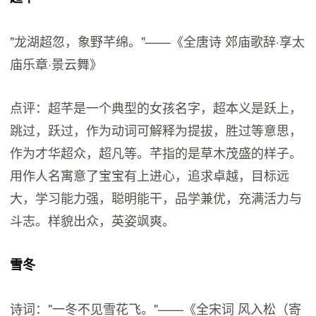
"龙湖超忽，象野芊绵。"——《全唐诗 郊庙歌辞·享太
庙乐章·景云舞》
点评：超芊是一个典型的女孩名字，超本义是跃上，
跳过，跃过，作为动词可解释为提拔，胜过等意思，
作为才华超众，超凡等。芊指的是草木茂盛的样子。
用作人名寓意了宝宝有上进心，追求卓越，目标远
大，学习能力强，聪明能干，品学兼优，充满活力与
斗志。样貌出众，英姿飒爽。
雪冬
诗词："一冬不见雪花飞。"——《全宋词 风入松（寄