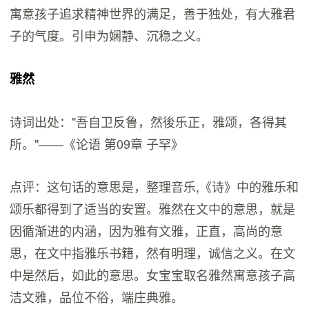
寓意孩子追求精神世界的满足，善于独处，有大雅君
子的气度。引申为娴静、沉稳之义。
雅然
诗词出处："吾自卫反鲁，然後乐正，雅颂，各得其
所。"——《论语 第09章 子罕》
点评：这句话的意思是，整理音乐,《诗》中的雅乐和
颂乐都得到了适当的安置。雅然在文中的意思，就是
因循渐进的内涵，因为雅有文雅，正直，高尚的意
思，在文中指雅乐书籍，然有明理，诚信之义。在文
中是然后，如此的意思。女宝宝取名雅然寓意孩子高
洁文雅，品位不俗，端庄典雅。