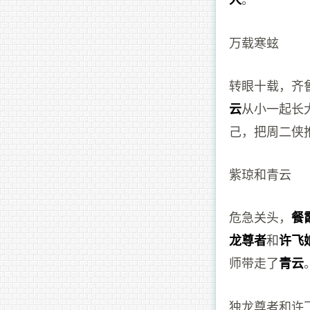
万载寒蚿
转眼十载，齐
从小一起长
云
己，把周二侠
紫琼和青云
危急关头，
餐
和
龙尊者
许飞
师带走了
青云
独龙尊者和许