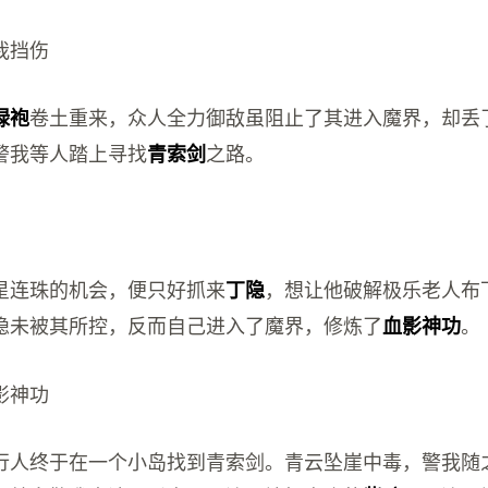
我挡伤
卷土重来，众人全力御敌虽阻止了其进入魔界，却丢
绿袍
警我等人踏上寻找
之路。
青索剑
星连珠的机会，便只好抓来
，想让他破解极乐老人布
丁隐
隐未被其所控，反而自己进入了魔界，修炼了
。
血影神功
影神功
行人终于在一个小岛找到青索剑。青云坠崖中毒，警我随