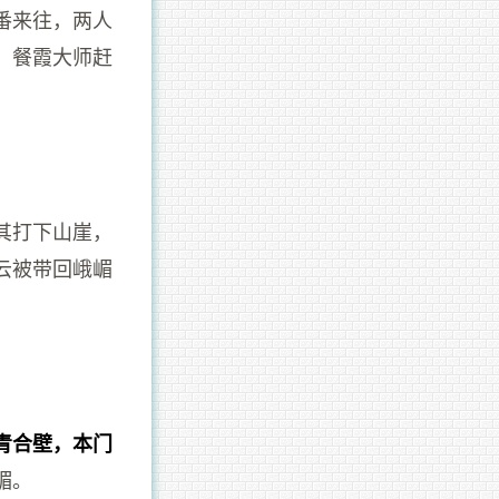
番来往，两人
，餐霞大师赶
其打下山崖，
云被带回峨嵋
青合壁，本门
嵋。