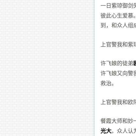
一日紫琼御剑
彼此心生爱慕
到，和众人组
上官警我和紫
许飞娘的徒弟
许飞娘又向警
救治。
上官警我和欧
餐霞大师和妙
。众人认
光大