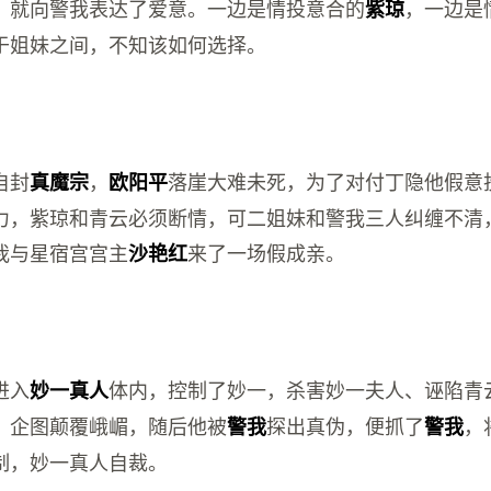
，就向警我表达了爱意。一边是情投意合的
，一边是
紫琼
于姐妹之间，不知该如何选择。
自封
，
落崖大难未死，为了对付丁隐他假意
真魔宗
欧阳平
力，紫琼和青云必须断情，可二姐妹和警我三人纠缠不清
我与星宿宫宫主
来了一场假成亲。
沙艳红
进入
体内，控制了妙一，杀害妙一夫人、诬陷青
妙一真人
，企图颠覆峨嵋，随后他被
探出真伪，便抓了
，
警我
警我
制，妙一真人自裁。