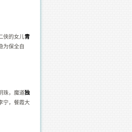
二侠的女儿
青
隐为保全自
。
阴珠，魔道
独
李宁，餐霞大