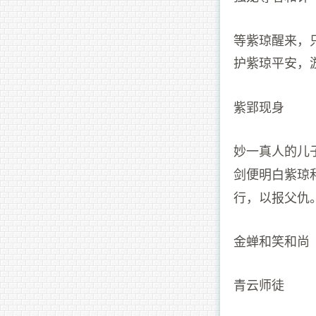
等紫琼醒来，
护紫琼平安，
紫郢现身
妙一真人的儿
剑便明白紫琼
行，以报父仇
金蝉和笑和尚
青云师徒