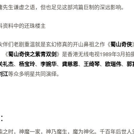
庸先生谦虚之语，但也足见这部鸿篇巨制的深远影响。
科资料中的还珠楼主
伙伴们老剧重温就是玄幻修真的开山鼻祖之作《
蜀山奇侠
。《
》是香港无线电视1989年3月
蜀山奇侠之紫青双剑
、
、
、
、
、
、
关礼杰
杨宝玲
李婉华
龚慈恩
王绮琴
欧瑞伟
郭
等众多明星共同演绎。
刘江
：
沌之时，神魔一家，神乃魔生，魔为神化。千百年后世人