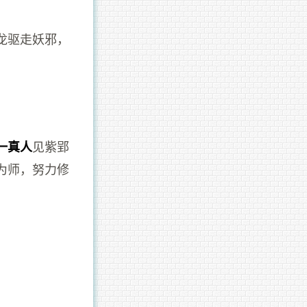
龙驱走妖邪，
见紫郢
一真人
为师，努力修