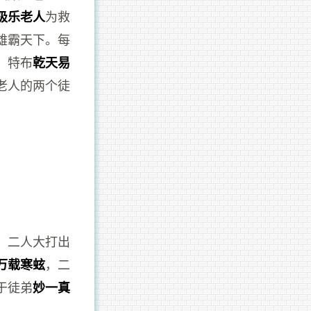
为救
极乐老人
雄霸天下。每
，特布
乾天易
老人的两个徒
，二人大打出
，二
万载寒蚿
于徒弟
妙一真