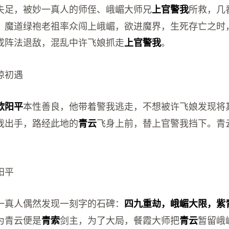
失足，被妙一真人的师侄、峨嵋大师兄
所救，几
上官警我
。魔道绿袍老祖率众闯上峨嵋，欲进魔界，生死存亡之时
成阵法退敌，混乱中许飞娘抓走
。
上官警我
琼初遇
本性善良，他带着警我逃走，不想被许飞娘发现将
欧阳平
我出手，路经此地的
飞身上前，替上官警我挡下。青
青云
阳平
一真人偶然发现一刻字的石碑：
四九重劫，峨嵋大限，紫
为青云便是
剑主，为了大局，餐霞大师把
暂留峨
青索
青云