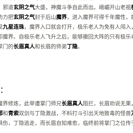
，邪道
大盛，神魔斗争自此而出。峨嵋开山老祖
玄阴之气
功力把
封于后山
，进入魔界可得千年魔性，
玄阴之气
魔界
现
，魔界入口就会打开，极乐老人为免有人闯入
九星连珠
印魔界。自极乐老人飞升之后，能够撤回大阵的只有极乐
掌门的
和长眉的师弟
。
长眉真人
丁隐
：
魔界修炼，此举遭掌门师兄
阻拦，长眉劝说无果
长眉真人
和
双剑与丁隐激战，不料打斗引出天地致毒的怪兽
郢
青索
俱伤，丁隐逃走，而长眉自知难愈，临终前将掌门之位传