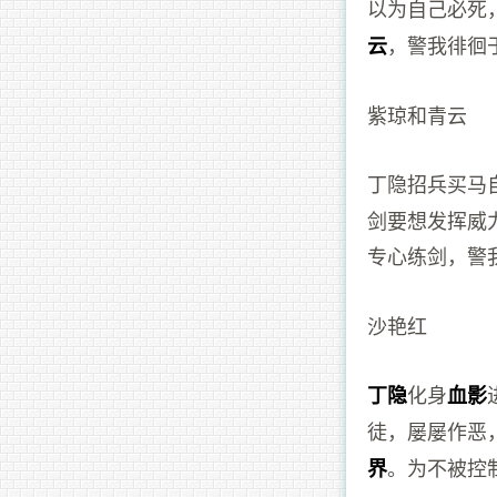
以为自己必死
，警我徘徊
云
紫琼和青云
丁隐招兵买马
剑要想发挥威
专心练剑，警
沙艳红
化身
丁隐
血影
徒，屡屡作恶
。为不被控
界