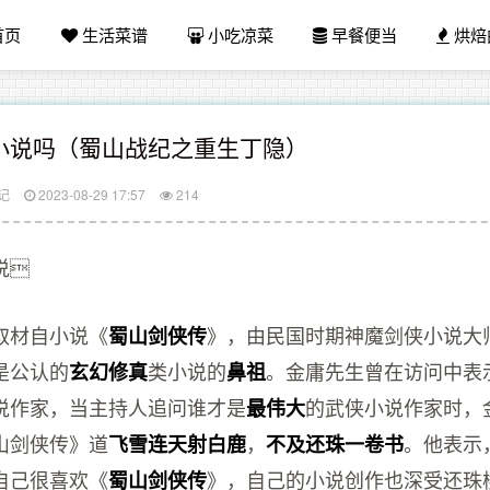
首页
生活菜谱
小吃凉菜
早餐便当
烘焙
小说吗（蜀山战纪之重生丁隐）
记
2023-08-29 17:57
214
说
取材自小说《
》，由民国时期神魔剑侠小说大
蜀山剑侠传
是公认的
类小说的
。金庸先生曾在访问中表
玄幻修真
鼻祖
说作家，当主持人追问谁才是
的武侠小说作家时，
最伟大
山剑侠传》道
，
。他表示
飞雪连天射白鹿
不及还珠一卷书
自己很喜欢《
》，自己的小说创作也深受还珠
蜀山剑侠传