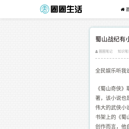
蜀山战纪有
圈圈笔记
知识笔
全民娱乐听我
《蜀山奇侠》
著，该小说也
伟大的武侠小
书架上的《蜀
创作而言，他