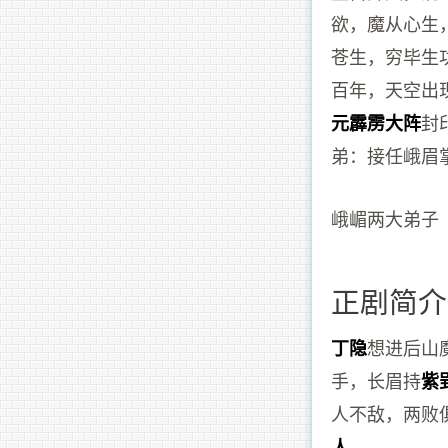
欲，魔从心生
苍生，穷毕生
百年，天空出
封
元霹雳大阵
弟：接任峨眉
峨嵋两大弟子
正剧简介
想进后山
丁隐
手，长眉持
紫
人不敌，两败
。
人