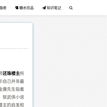
曲奇
糖水饮品
知识笔记
师
所
还珠楼主
示自己并非最
金庸先生指着
，就武侠小说
楼主的启发和