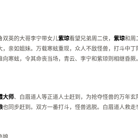
鲁双英的大哥李宁带女儿
看望兄弟周二侠，
和周
紫琼
紫琼
大，亲如姐妹。万载寒蚿重现，众人不敌怪兽，打斗中丁
推向寒蚿，令其命丧当场，青云、李宁和紫琼则相继昏厥
、白眉道人等正道人士赶到，为抢夺怪兽的万年玄
霞大师
也同步赶到。双方一番打斗，怪兽逃脱。白眉道人救走
娘
。
飞娘