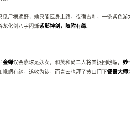
只见尸横遍野，她只能孤身上路，夜宿古刹，一条紫色游
游龙化剑八字闪烁
。
紫郢神剑，随附有缘
子
误会紫琼是妖女，和笑和尚二人将其捉回峨嵋，
金蝉
妙
和峨嵋有缘，遂收为徒，而青云也拜了黄山门下
餐霞大师
。