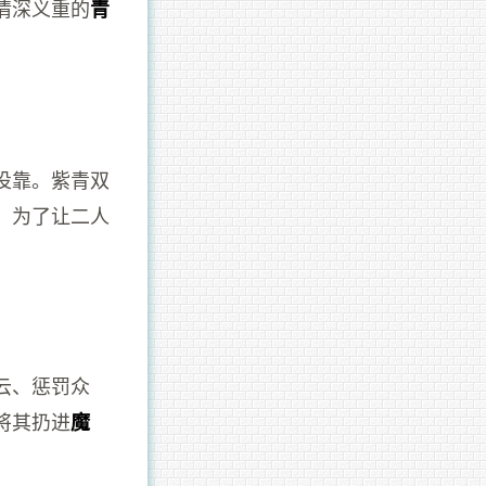
情深义重的
青
投靠。紫青双
，为了让二人
云、惩罚众
将其扔进
魔