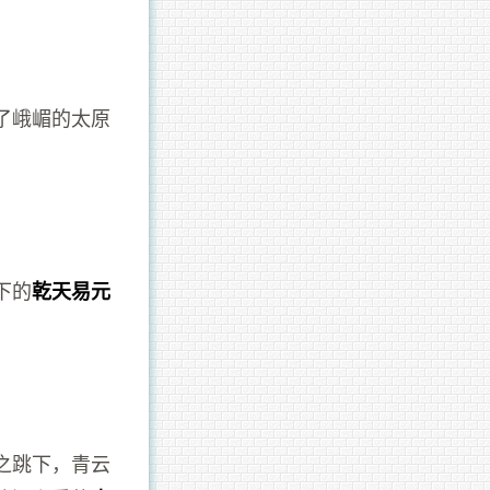
了峨嵋的太原
下的
乾天易元
之跳下，青云