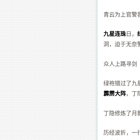
青云为上官警
日，
九星连珠
洞，迫于无奈
众人上路寻剑
绿袍错过了九
，丁
霹雳大阵
丁隐修炼了月
历经波折，一