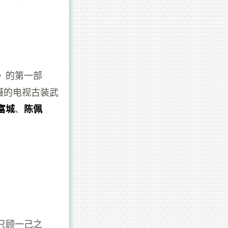
》的第一部
拍摄的电视古装武
、
富城
陈佩
只顾一己之