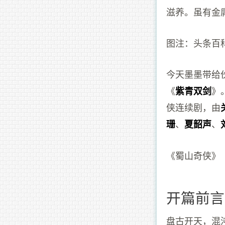
滋养。虽有金
图注：头条百
今天墨墨带给
《
》
紫青双剑
侠连续剧，由
、
、
珊
夏韶声
《蜀山奇侠》
开篇前言
盘古开天，混