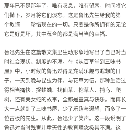
那年已不是那年了，唯有叹息，唯有留恋，时间将它
们抛下，岁月将它们淡忘。这是鲁迅先生给我的第一
个教诲——珍惜现在的一切。只要是你所拥有的无论
它是好是坏，其中蕴含的都是满当当的幸福。
鲁迅先生在这篇散文集里生动形象地写出了自己对当
时社会现状、制度的不满。在《从百草堂到三味书
屋》中，小时候的鲁迅过得是充满乐趣与遐想的日
子，一天到晚与昆虫为伴，与花草为伍，那种生活过
得相当痛快。捉蛐蛐、找仙草、挖草人、捕鸟、爬
树，还有美女蛇的故事，全都是童真与快乐。而再长
大一点就到了三味书屋，少了乐趣与遐想，而多了一
位古板的先生。从此，鲁迅少了笑声。这一段说明了
鲁迅对当时残害儿童天性的教育理念极其不满。这