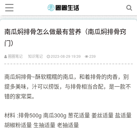
南瓜焖排骨怎么做最有营养（南瓜焖排骨窍
门）
圈圈笔记
知识笔记
2023-08-29 19:39
239
南瓜焖排骨~酥软糯糯的南瓜，和着排骨的肉香，别
提多美味，汁可以捞饭，与排骨相当合配，是一款不
错的家常菜。
材料 :排骨500g 南瓜300g 葱花适量 姜丝适量 盐适量
胡椒粉适量 生抽适量 老抽适量