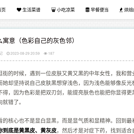
首页
生活菜谱
小吃凉菜
早餐便当
烘焙
么寓意（色彩自己的灰色邻）
记
2023-08-29 20:59
187
逛街的时候，遇到一位皮肤又黄又黑的中年女性，我和营
而她却坚持说自己皮肤黑想穿浅色，因为浅色能够像反光
不得，因为色彩是把双刃剑，能提亮肤色也能把你显得更
向就错了。
看的核心也不是显白显黑，而是显气质和显精神。回到最
，然后才是对症下药，找到适合
你到底是黄黑皮、黄灰皮