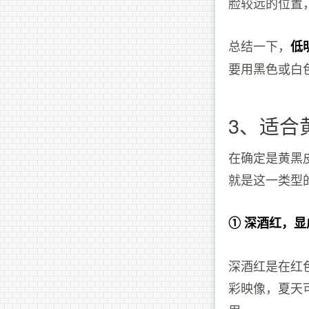
脸较远的位置
总结一下，
低
要用黑色或白
3、适合
在确定是黄黑
就是这一类型
① 深酒红，
深酒红是在红
彩映像，夏天