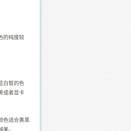
色的纯度较
显白皙的色
黄或者显卡
颜色适合黄黑
越美。