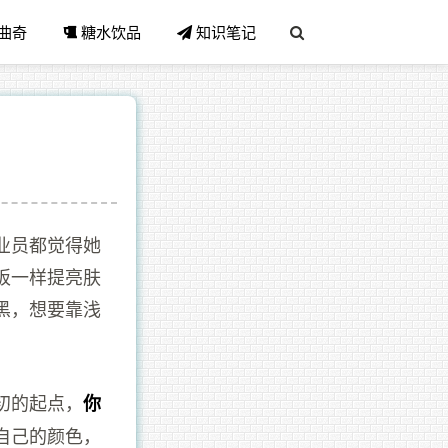
曲奇
糖水饮品
知识笔记
业员都觉得她
板一样提亮肤
黑，想要靠浅
初的起点，
你
自己的颜色，