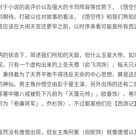
对于小说的高评价以及强大的卡司阵容等优势下，《悟空
烈期待。打破以往对故事的看法，《悟空传》和我们熟知
景应该在大闹天宫还更早之前，以时序来看可能是所有西
明的状态下，简述我们所知的天庭，但什么玉皇大帝、如
现，只有一个虚构出来的上圣天尊（俞飞鸿饰），每天只
，秉持着为了天界平衡不得违反天命的中心思想，算是这
的神仙。男主角孙悟空由彭于晏主演，另外出场的还有二
原著中猪八戒被贬下凡前为「天篷元帅」，欧豪饰）、卷
前为「卷廉将军」，乔杉饰），不过都离他们在【西游记
虽然没有唐僧出现，但女主角阿紫（倪妮饰）就像唐僧以