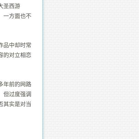
大圣西游
，一方面也不
作品中却时常
容的对立相恋
。
多年前的网路
，但过度强调
否其实是对当