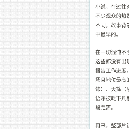
小说，在过往
不少观众的热
不同，故事背
中最早的。
在一切混沌不
这些都没有出
报告工作进度
场且地位最高
饰）、天篷（
悟净被眨下凡
段距离。
再来，整部片