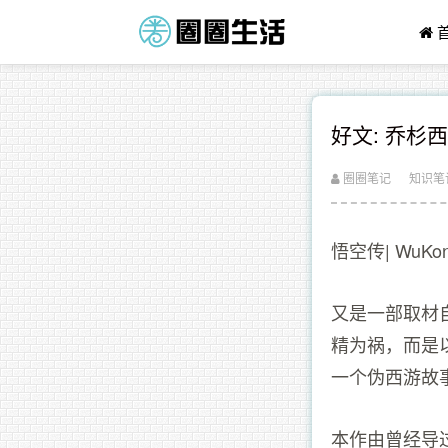
好文: 乔杉
圈圈笔记
知识笔
悟空传| WuKo
又是一部取材
精为祸，而是
一个伪西游故
本作由曾经导