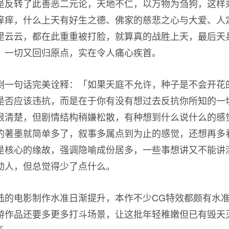
是反转了此善恶二元论，天地不仁，以万物为刍狗，这样
痒痒，什么上天有好生之德、佛家的慈悲之心与大爱、人
里云云，都在此重重被打脸，就算真的战胜上天，最后天
，一切又回归原点，实在令人痛心疾首。
剩一句话完美诠释：「如果天庭不允许，种子是不会开花
是否应该违抗，而是在于你有没有想过去反抗你所知的一
很清楚，但剧情结构稍嫌松散，有种想到什么说什么的感
的著墨就简单多了，叙事多属点到为止的感觉，还想再多
是核心的缘故，强调隐喻成份居多，一些事想讲又不能讲
动人，但总觉得少了点什么。
陆的电影制作水准日渐提升，本作不少CG特效都颇有水
游作品还要多更多打斗场景，让这批年轻稚嫩但已有毁天