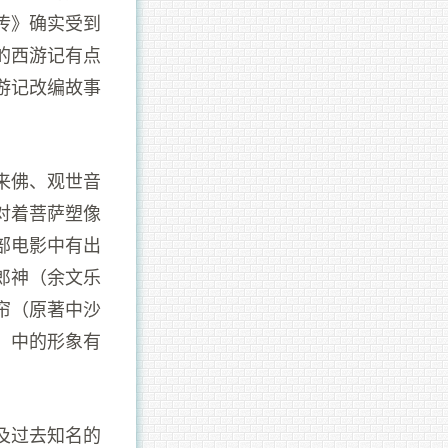
传》确实受到
的西游记有点
游记改编故事
来佛、观世音
对着菩萨塑像
部电影中有出
郎神（余文乐
帘（原著中沙
】中的形象有
及过去知名的