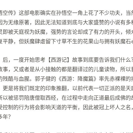
悟空传》这部电影确实在孙悟空一角上花了不少功夫，当
因为无缘原著，因此无法知道到底与大家盛赞的小说有多
灵即被天庭视为妖魔，强势的言论却成了有力的开头，倾
复平静，但妖魔肆虐留下寸草不生的花果山与拥有妖魔石
》后，一度开始思考【西游记】故事到底要告诉我们什么
故事，又或者是从小接触的都是翻译过的儿童读物，所以
的残酷与血腥。郭子健的《西游：降魔篇》率先赤裸裸的
》更是将我们既定的印象推翻，以前代表一切正派的是天
所以被惩罚陪唐僧取西经，在过程中走向正道最后成佛的
受控制的行为将会影响天道的平衡，因此被冠上坏人之名
多年？