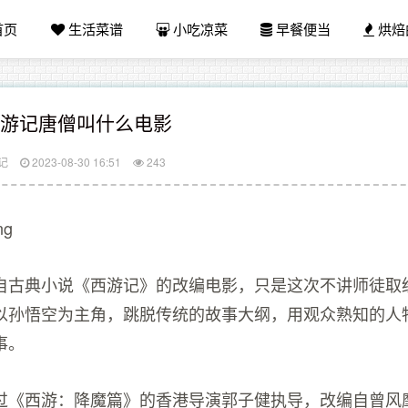
首页
生活菜谱
小吃凉菜
早餐便当
烘焙
西游记唐僧叫什么电影
记
2023-08-30 16:51
243
ng
自古典小说《西游记》的改编电影，只是这次不讲师徒取
以孙悟空为主角，跳脱传统的故事大纲，用观众熟知的人
事。
过《西游：降魔篇》的香港导演郭子健执导，改编自曾风