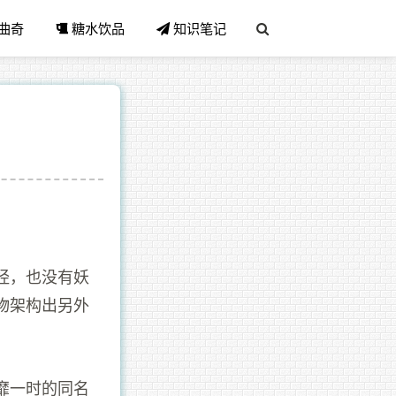
曲奇
糖水饮品
知识笔记
经，也没有妖
物架构出另外
靡一时的同名