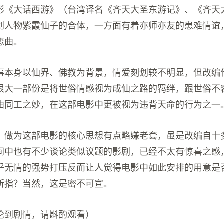
影《大话西游》（台湾译名《齐天大圣东游记》、《齐天
创人物紫霞仙子的合体，一方面有着亦师亦友的患难情谊
恋曲。
事本身以仙界、佛教为背景，情爱刻划较不明显，但改编
很大一部份是将世俗情感视为成仙之路的羁绊，跟世俗不
曲同工之妙，在这部电影中更被视为违背天命的行为之一
」做为这部电影的核心思想有点略嫌老套，虽是改编自十
间中也有不少谈论类似议题的影剧，已经不太有惊喜之感
乎无情的强势打压反而让人觉得电影中如此安排的用意是
所指？当然，这是密不可宣。
论到剧情，请斟酌观看）