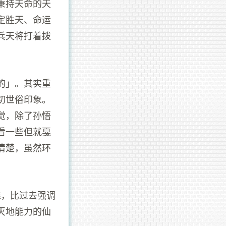
秉持天命的天
定胜天、命运
兵天将打着拨
的」。其实重
切世俗印象。
觉，除了孙悟
看一些但就戛
清楚，虽然环
准，比过去强调
灭地能力的仙