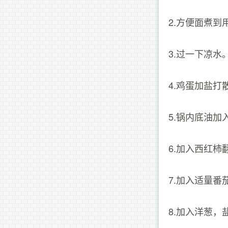
2.方便面煮
3.过一下凉水
4.鸡蛋加盐
5.锅内底油加
6.加入西红柿
7.加入适量
8.加入洋葱，