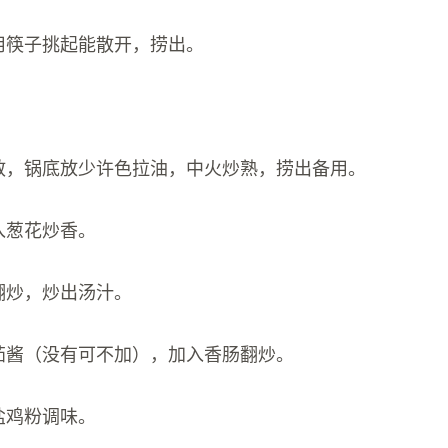
到用筷子挑起能散开，捞出。
。
打散，锅底放少许色拉油，中火炒熟，捞出备用。
入葱花炒香。
翻炒，炒出汤汁。
番茄酱（没有可不加），加入香肠翻炒。
盐鸡粉调味。