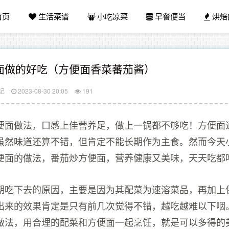
首页
生活菜谱
小吃凉菜
早餐便当
烘焙
面做的好吃（方便面香菜蕃茄酱）
记
2023-08-30 20:05
191
便面做法，口感上佳营养足，做上一锅都不够吃！方便面
虽然味道还算不错，但肯定不能长期作为主食。然而今天
便面的做法，番茄炒方便面，营养健康又美味，天天吃都
期吃下去的原因，主要是因为其配菜为速溶菜品，再加上
出来的效果肯定是只有前几次觉得不错，越吃越难以下咽
做法，用合理的配菜和方便面一起烹饪，就是可以多得的