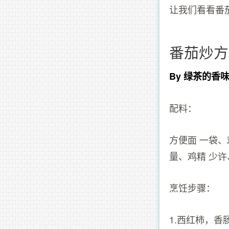
让我们看看番
番茄炒方
By 绿茶的香
配料：
方便面 一袋、
量、鸡精 少许
烹饪步骤：
1.西红柿，香