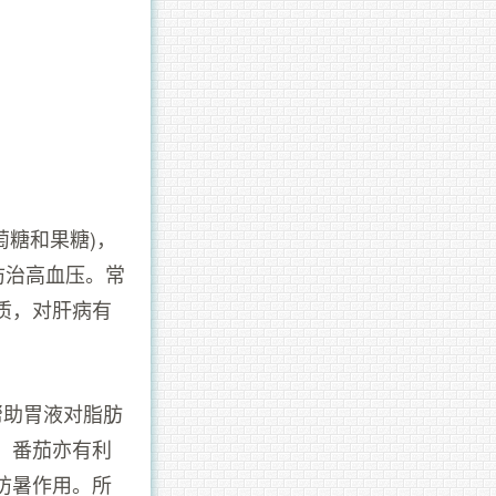
萄糖和果糖)，
防治高血压。常
质，对肝病有
帮助胃液对脂肪
。番茄亦有利
防暑作用。所