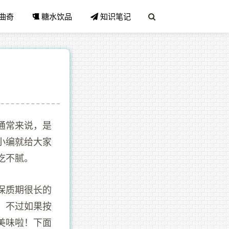
曲奇
糖水饮品
知识笔记
通常来说，是
小编就给大家
吃不腻。
保质期很长的
。不过如果按
美味啦！下面