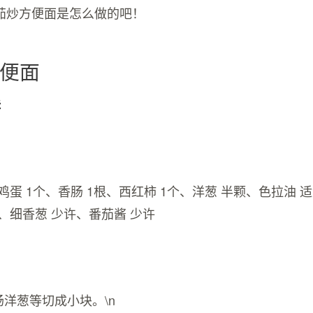
茄炒方便面是怎么做的吧！
便面
味
鸡蛋 1个、香肠 1根、西红柿 1个、洋葱 半颗、色拉油 
、细香葱 少许、番茄酱 少许
肠洋葱等切成小块。\n