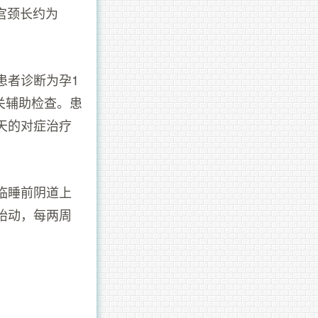
妇宫颈长约为
患者诊断为孕1
关辅助检查。患
天的对症治疗
临睡前阴道上
胎动，每两周