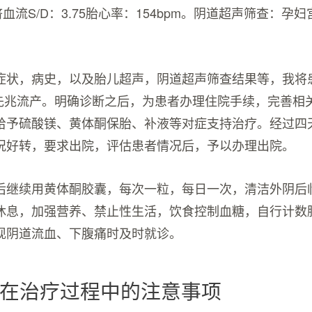
；脐血流S/D：3.75胎心率：154bpm。阴道超声筛查：孕
症状，病史，以及胎儿超声，阴道超声筛查结果等，我将
4周先兆流产。明确诊断之后，为患者办理住院手续，完善相
给予硫酸镁、黄体酮保胎、补液等对症支持治疗。经过四
况好转，要求出院，评估患者情况后，予以办理出院。
后继续用黄体酮胶囊，每次一粒，每日一次，清洁外阴后
休息，加强营养、禁止性生活，饮食控制血糖，自行计数
现阴道流血、下腹痛时及时就诊。
在治疗过程中的注意事项