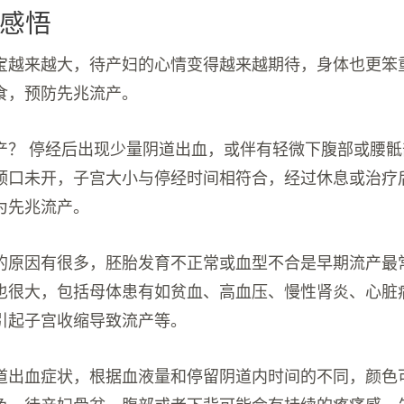
感悟
宝越来越大，待产妇的心情变得越来越期待，身体也更笨
食，预防先兆流产。
产？ 停经后出现少量阴道出血，或伴有轻微下腹部或腰
颈口未开，子宫大小与停经时间相符合，经过休息或治疗
为先兆流产。
的原因有很多，胚胎发育不正常或血型不合是早期流产最
也很大，包括母体患有如贫血、高血压、慢性肾炎、心脏
引起子宫收缩导致流产等。
道出血症状，根据血液量和停留阴道内时间的不同，颜色
色。待产妇骨盆、腹部或者下背可能会有持续的疼痛感。