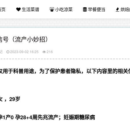
首页
生活菜谱
小吃凉菜
早餐便当
烘焙
信号（流产小妙招）
记
2023-09-02 16:25
216
仅用于科普用途，为了保护患者隐私，以下内容里的相关
 ，29岁
1产0 孕28+4周先兆流产；妊娠期糖尿病