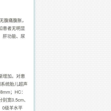
 无腹痛腹胀，
知患者无明显
、肝功能、尿
渐增加。对患
期系统胎儿超声
8mm；HC：
分别宽0.5cm、
m；0级羊水平