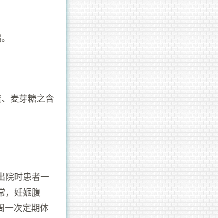
缩。
蜜、麦芽糖之含
出院时患者一
常，妊娠腹
周一次定期体