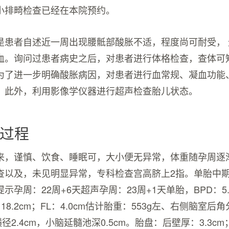
小排畸检查已经在本院预约。
是患者自述近一周出现腰骶部酸胀不适，程度尚可耐受，
血。询问过患者病史之后，对患者进行体格检查，查体可
为了进一步明确酸胀病因，对患者进行血常规、凝血功能
，此外，利用影像学仪器进行超声检查胎儿状态。
过程
来，谨慎、饮食、睡眠可，大小便无异常，体重随孕周逐
查以及，未见明显异常，专科检查宫高脐上2指。单胎中
示孕周：22周+6天超声孕周：23周+1天单胎，BPD：5.
C：18.2cm；FL：4.0cm估计胎重：553g左、右侧脑室后角
横径2.4cm，小脑延髓池深0.5cm。胎盘：后壁厚：3.3c