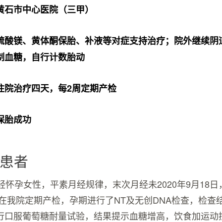
黄石市中心医院（三甲）
硫酸镁、黄体酮保胎、补液等对症支持治疗；院外继续阴
制血糖，自行计数胎动
住院治疗四天，每2周定期产检
保胎成功
患者
轻怀孕女性，平素月经规律，末次月经未2020年9月18
期在我院定期产检，孕期进行了NT及无创DNA检查，检查
行口服葡萄糖耐量试验，结果提示血糖增高，饮食加运动