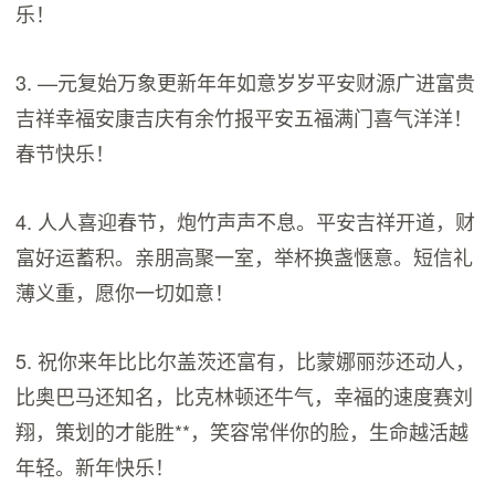
乐！
3. —元复始万象更新年年如意岁岁平安财源广进富贵
吉祥幸福安康吉庆有余竹报平安五福满门喜气洋洋！
春节快乐！
4. 人人喜迎春节，炮竹声声不息。平安吉祥开道，财
富好运蓄积。亲朋高聚一室，举杯换盏惬意。短信礼
薄义重，愿你一切如意！
5. 祝你来年比比尔盖茨还富有，比蒙娜丽莎还动人，
比奥巴马还知名，比克林顿还牛气，幸福的速度赛刘
翔，策划的才能胜**，笑容常伴你的脸，生命越活越
年轻。新年快乐！