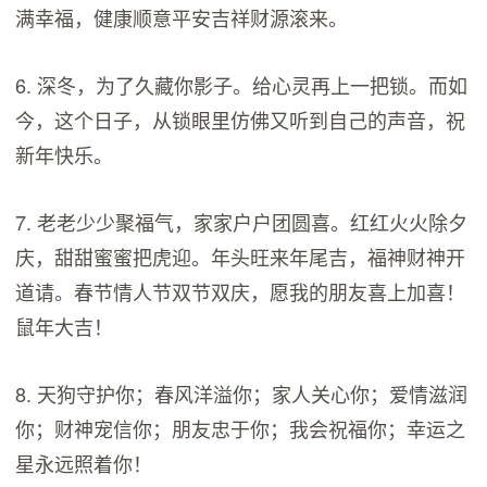
满幸福，健康顺意平安吉祥财源滚来。
6. 深冬，为了久藏你影子。给心灵再上一把锁。而如
今，这个日子，从锁眼里仿佛又听到自己的声音，祝
新年快乐。
7. 老老少少聚福气，家家户户团圆喜。红红火火除夕
庆，甜甜蜜蜜把虎迎。年头旺来年尾吉，福神财神开
道请。春节情人节双节双庆，愿我的朋友喜上加喜！
鼠年大吉！
8. 天狗守护你；春风洋溢你；家人关心你；爱情滋润
你；财神宠信你；朋友忠于你；我会祝福你；幸运之
星永远照着你！