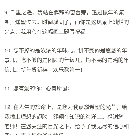
9. 千里之遥，我站在僻静的窗台旁，透过鼠年的氛
围，遥望过去。时间凝固了，而你是这风景上灿烂的
亮点，我用心在这幅画上题写祝福。
10. 忘不掉的是浓浓的年味儿，讲不完的是悠悠的年
事儿，吃不够的是团圆的年饭儿，捎不完的是鸡的年
信儿。新年贺新禧，欢乐数第一！
11. 愿有爱的你：心有所鼠；
12. 在人生的旅途上，是您为我点燃希望的光芒，给
我插上理想的翅膀，翱翔在知识的海洋上。感谢您，
老师！在您关注的目光之下，给予了我无尽的信心和