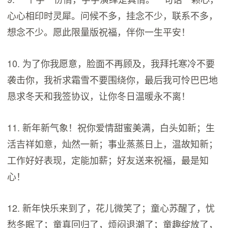
心心相印时灵犀。问候不多，挂念不少，联系不多，
想念不少。愿此限量版祝福，伴你一生平安！
10. 为了你我愿意，脸面不再顾及，我拜托寒冷不要
袭击你，我祈求霜雪不要围绕你，最后我可怜巴巴地
恳求冬天和我签协议，让你冬日温暖永不离！
11. 新年新气象！祝你爱情甜蜜美满，白头如新；生
活吉祥如意，灿然一新；事业蒸蒸日上，温故知新；
工作好好表现，定能加薪；好友送来祝福，最是知
心！
12. 新年快乐来到了，花儿微笑了；童心苏醒了，忧
愁冬眠了；童真回归了，烦闷退潮了；童趣绽放了，