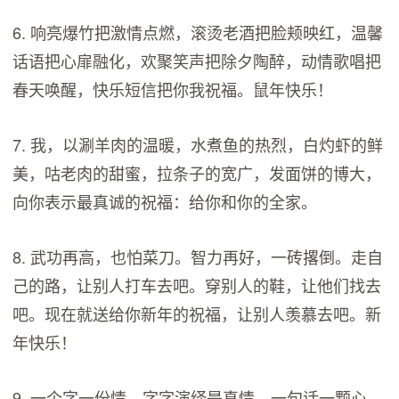
6. 响亮爆竹把激情点燃，滚烫老酒把脸颊映红，温馨
话语把心扉融化，欢聚笑声把除夕陶醉，动情歌唱把
春天唤醒，快乐短信把你我祝福。鼠年快乐！
7. 我，以涮羊肉的温暖，水煮鱼的热烈，白灼虾的鲜
美，咕老肉的甜蜜，拉条子的宽广，发面饼的博大，
向你表示最真诚的祝福：给你和你的全家。
8. 武功再高，也怕菜刀。智力再好，一砖撂倒。走自
己的路，让别人打车去吧。穿别人的鞋，让他们找去
吧。现在就送给你新年的祝福，让别人羡慕去吧。新
年快乐！
9. 一个字一份情，字字演绎是真情。一句话一颗心，