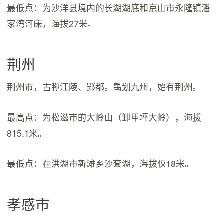
最低点：为沙洋县境内的长湖湖底和京山市永隆镇潘
家湾河床，海拔27米。
荆州
荆州市，古称江陵、郢都。禹划九州，始有荆州。
最高点：为松滋市的大岭山（卸甲坪大岭），海拔
815.1米。
最低点：在洪湖市新滩乡沙套湖，海拔仅18米。
孝感市