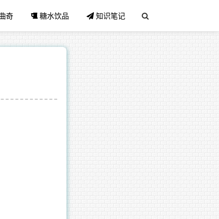
曲奇
糖水饮品
知识笔记