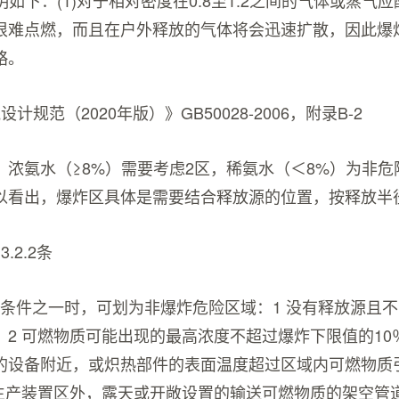
条说明如下：(1)对于相对密度在0.8至1.2之间的气体或蒸气应
很难点燃，而且在户外释放的气体将会迅速扩散，因此爆
略。
计规范（2020年版）》GB50028-2006，附录B-2
，浓氨水（≥8%）需要考虑2区，稀氨水（＜8%）为非危
以看出，爆炸区具体是需要结合释放源的位置，按释放半
.2.2条
合下列条件之一时，可划为非爆炸危险区域：1 没有释放源且
2 可燃物质可能出现的最高浓度不超过爆炸下限值的10％
的设备附近，或炽热部件的表面温度超过区域内可燃物质
在生产装置区外，露天或开敞设置的输送可燃物质的架空管