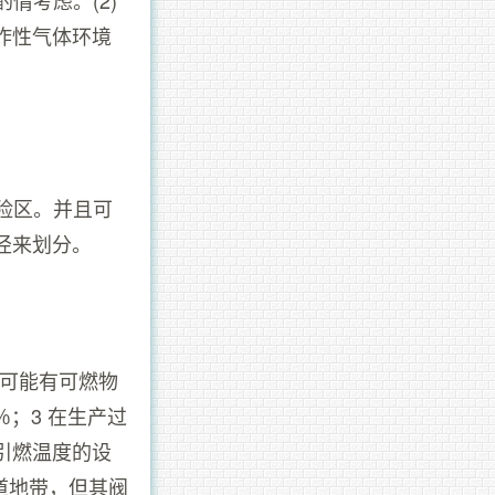
酌情考虑。(2)
炸性气体环境
险区。并且可
径来划分。
不可能有可燃物
；3 在生产过
引燃温度的设
道地带，但其阀