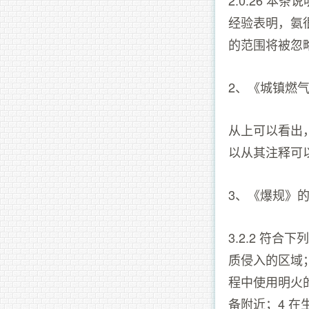
2.0.26 本
经验表明，氨
的范围将被忽
2、《城镇燃气设
从上可以看出
以从其注释可
3、《爆规》的3
3.2.2 符
质侵入的区域；
程中使用明火
备附近；4 