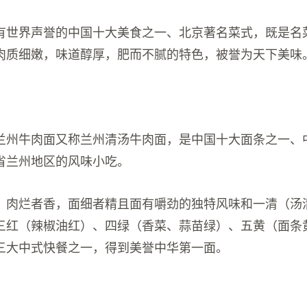
有世界声誉的中国十大美食之一、北京著名菜式，既是名
肉质细嫩，味道醇厚，肥而不腻的特色，被誉为天下美味
兰州牛肉面又称兰州清汤牛肉面，是中国十大面条之一、
省兰州地区的风味小吃。
，肉烂者香，面细者精且面有嚼劲的独特风味和一清（汤
三红（辣椒油红）、四绿（香菜、蒜苗绿）、五黄（面条
三大中式快餐之一，得到美誉中华第一面。