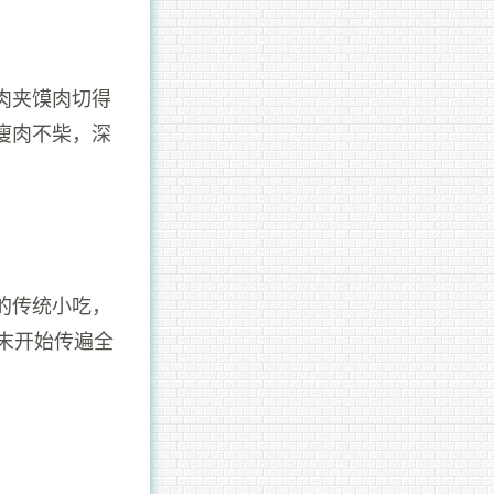
肉夹馍肉切得
瘦肉不柴，深
的传统小吃，
末开始传遍全