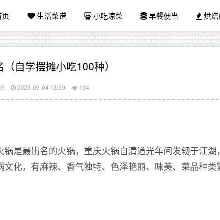
首页
生活菜谱
小吃凉菜
早餐便当
烘焙
名（自学摆摊小吃100种）
记
2023-09-04 13:59
194
火锅是最出名的火锅，重庆火锅自清道光年间发轫于江湖
锅文化，有麻辣、香气独特、色泽艳丽、味美、菜品种类