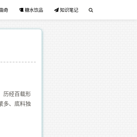
曲奇
糖水饮品
知识笔记
，历经百载形
繁多、底料独