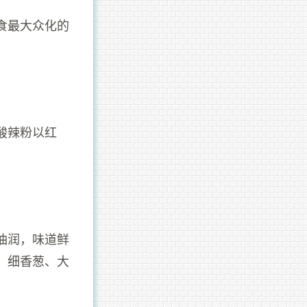
食最大众化的
酸辣粉以红
油润，味道鲜
、细香葱、大