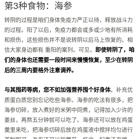
第3种食物：海参
转阴的过程是咱们身体免疫力严正以待，释放战斗力
的过程。阳了以后，免疫力都会或多或少地有所消耗
和损伤，这些损伤并不是说转阴以后马上恢复的。相
信大家身边都有 重阳的案列。可见，
即使转阴了，咱
们的身体也还需要一段时间来慢慢恢复，至少在转阴
后的三周内要格外注意调养。
。补充优
与其囤药等病，您不如加强营养囤个好身体
质蛋白质您别忘记吃些海参。海参的吃法有很多，把
海参切碎，放入煮好的米粥中同煮，记得加入少许的
姜丝，再熬五分钟就可以吃了。海参还可以放在鸡蛋
羹里来吃，把海参切碎后放在鸡蛋液中搅拌均匀进行