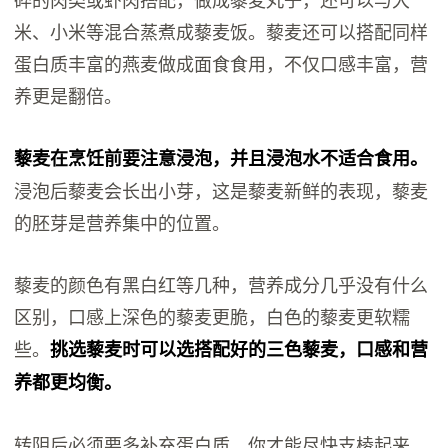
米、小米等混合蒸煮成藜麦饭。藜麦还可以搭配同样
蛋白质丰富的燕麦做成面食食用，不仅口感丰富，营
养更是翻倍。
藜麦在烹饪前要注意浸泡，并且浸泡水不适合食用。
浸泡后藜麦会长出小芽，这是藜麦新鲜的表现，藜麦
的胚芽是营养集中的位置。
藜麦的颜色有黑白红等几种，营养成分几乎没有什么
区别，口感上深色的藜麦更脆，白色的藜麦更软糯
些。
挑选藜麦时可以选搭配好的三色藜麦，口感和营
养都更均衡。
转阴后必须要多补充蛋白质，你才能尽快支棱起来。