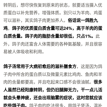
转阴后，想尽快恢复到原来的状态，就要适当摄入优
质蛋白以补充营养，增强体质。别只以为羊肉、鸡蛋
可以滋补，其实鸽子肉更加养人。
俗话说一鸽胜九
，
鸡
鸽子的优质蛋白质含量可达24%，高于羊肉的蛋
此
白质含量。鸽子肉的脂肪含量却很低，只占1%。
外，鸽子肉还富含人体需要的各种氨基酸，并且很容
易被人体吸收和利用。
，这是因为鸽
鸽子汤常用于大病初愈后的滋补膳食方
子肉中所含的蛋白质以及微量元素比鸡肉、鱼肉和羊
肉的含量都要高，并且吃起来口感不会很油腻。
很多
人虽然已经阳康转阴，但仍旧腿脚无力，干一点儿活
就会头晕神疲，还会出现脑雾的症状，这时您就应该
鸽子肉的吃法很多，用鸽子煲汤，温补
吃些鸽子肉。