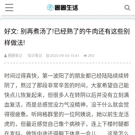
好文: 别再煮汤了!已经熟了的牛肉还有这些别
样做法!
圈圈笔记
知识笔记
2023-09-04 15:41
263
时间过得真快，第一波阳了的朋友都已经陆陆续续转
阴了，熬过了那段非常辛苦的时间，大家希望自己能
快点儿恢复起来，但很多人在转阴以后并没有立刻满
血复活，而是总感觉没力气没精神，没干什么就会觉
得很疲惫。听网格群里的一位阿姨说，她以前生龙活
虎的，但最近感觉自己像个病秧子，连上下楼时腿都
在发抖，做饭中途还得躺下休息一会儿……这是怎么