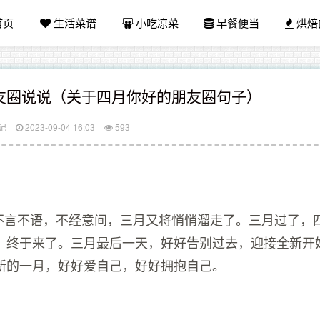
首页
生活菜谱
小吃凉菜
早餐便当
烘焙
友圈说说（关于四月你好的朋友圈句子）
记
2023-09-04 16:03
593
爱不言不语，不经意间，三月又将悄悄溜走了。三月过了，
，终于来了。三月最后一天，好好告别过去，迎接全新开
新的一月，好好爱自己，好好拥抱自己。