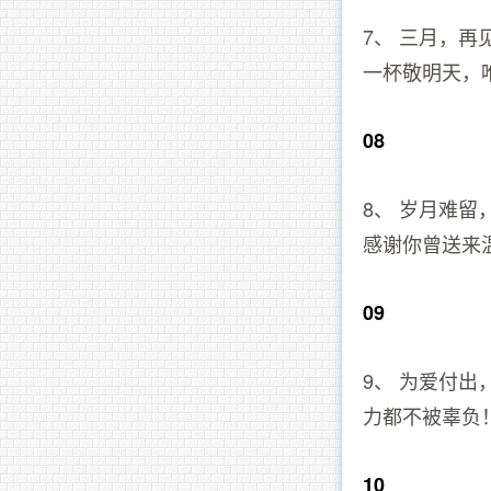
7、 三月，
一杯敬明天，
08
8、 岁月难
感谢你曾送来
09
9、 为爱付
力都不被辜负
10