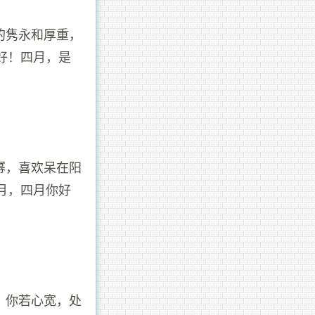
的隽永和厚重，
好！四月，是
幂，喜欢呆在阳
月，四月你好
。你若心宽，处