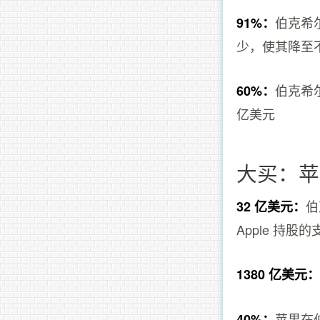
伯克希尔
91%：
少，使其降至不
伯克希
60%：
亿美元
大买：苹
伯
32 亿美元：
Apple 持股
1380 亿美元
苹果在
40%：