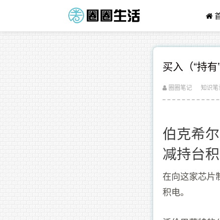
买入（“持有
圈圈笔记
知识笔
伯克希尔
减持台积
在向这家芯片
积电。