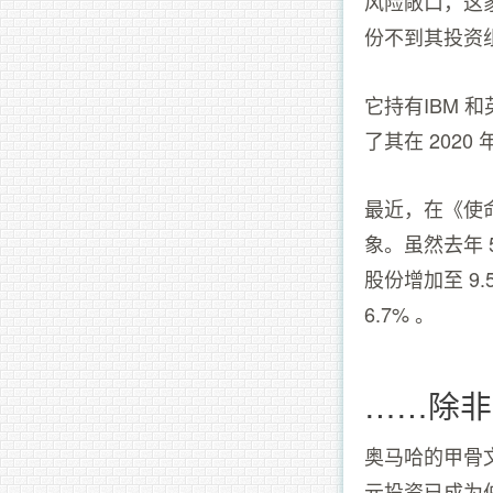
风险敞口，这
份不到其投资组
它持有IBM 
了其在 2020
最近，在《使
象。虽然去年 5
股份增加至 
6.7% 。
……除非
奥马哈的甲骨文
元投资已成为