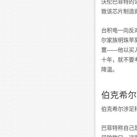
沃伦巴菲特的公
致该芯片制造商股
台积电一向反
尔家族明珠苹
置——他以买
十年，就不要
降温。
伯克希尔哈
伯克希尔涉足
巴菲特称自己是