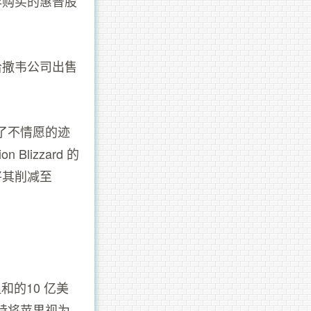
年购买的惠普股
哈撒韦公司出售
了不情愿的迹
lizzard 的
将其削减至
和的10 亿美
特将苹果视为