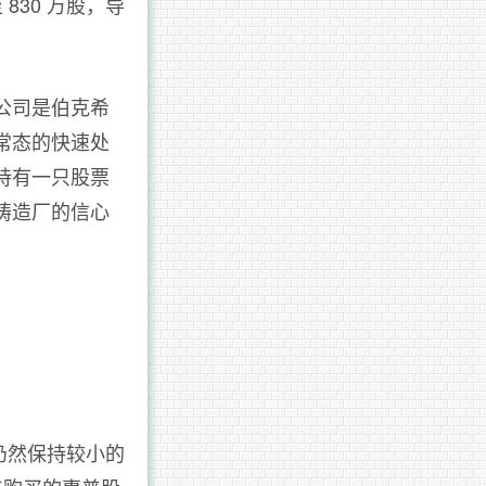
830 万股，导
公司是伯克希
常态的快速处
持有一只股票
铸造厂的信心
仍然保持较小的