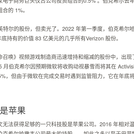
家电子商务巨头仅占公司投资组合的0.5% 。伯克希尔去
合的 1%。
和英特尔的股份，但卖光了。2022 年第一季度，伯克希尔
 年底持有的价值 83 亿美元的几乎所有Verizon 股份。
命召唤》视频游戏制造商迅速增持和缩减的股份中，出现
 月伯克希尔因预期微软将收购动视暴雪而将其在 Activision B
9.5%，但由于微软在完成交易时遇到监管阻力，它在年底
是苹果
无法获得足够的一只科技股是苹果公司。2016 年相对温
伯克希尔哈撒韦公司最大的持股——如此之多以至于巴菲