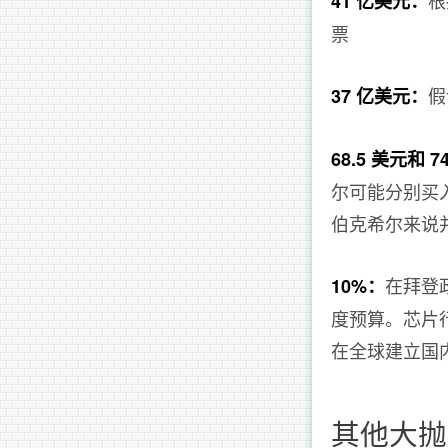
41 亿美元：
票
假
37 亿美元：
68.5 美元和 7
尔可能分别买
伯克希尔来说
在拜登政
10%：
度预算。芯片行
在全球建立国
其他大抛