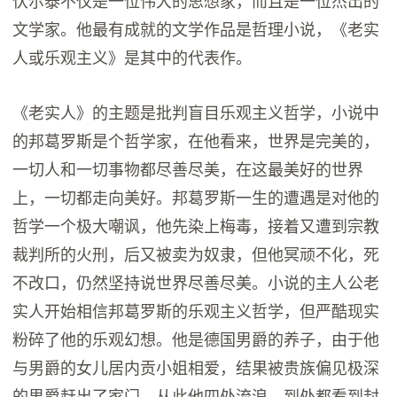
伏尔泰不仅是一位伟大的思想家，而且是一位杰出的
文学家。他最有成就的文学作品是哲理小说，《老实
人或乐观主义》是其中的代表作。
《老实人》的主题是批判盲目乐观主义哲学，小说中
的邦葛罗斯是个哲学家，在他看来，世界是完美的，
一切人和一切事物都尽善尽美，在这最美好的世界
上，一切都走向美好。邦葛罗斯一生的遭遇是对他的
哲学一个极大嘲讽，他先染上梅毒，接着又遭到宗教
裁判所的火刑，后又被卖为奴隶，但他冥顽不化，死
不改口，仍然坚持说世界尽善尽美。小说的主人公老
实人开始相信邦葛罗斯的乐观主义哲学，但严酷现实
粉碎了他的乐观幻想。他是德国男爵的养子，由于他
与男爵的女儿居内贡小姐相爱，结果被贵族偏见极深
的男爵赶出了家门。从此他四处流浪，到处都看到封