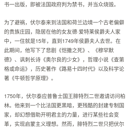
书一出版，即被法国政府判为禁书，并当众烧毁。
为了避祸，伏尔泰来到法国和荷兰边境一个古老偏僻
的贵族庄园，隐居在他的女友德·爱特莱侯爵夫人家
中，一住就是15年，直到1749年侯爵夫人去世。在
此期间，他写下了悲剧《恺撒之死》、《穆罕默
德》、讽刺长诗《奥尔良的少女》，哲理小说《查第
格或命运》，历史著作《路易十四时代》以及科学论
著《牛顿哲学原理》。
1750年，伏尔泰应普鲁士国王腓特烈二世邀请访问柏
林。他来到一个比法国更黑暗，更残酷的封建专制国
家，却幻想借助开明君主的力量，进行某些社会变
革，实现启蒙主义理想。然而，腓特烈二世只把伏尔