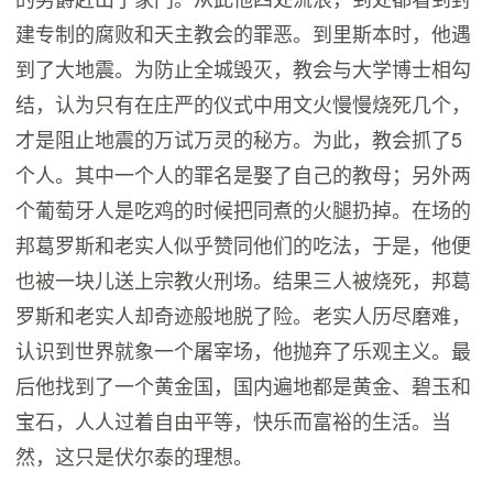
建专制的腐败和天主教会的罪恶。到里斯本时，他遇
到了大地震。为防止全城毁灭，教会与大学博士相勾
结，认为只有在庄严的仪式中用文火慢慢烧死几个，
才是阻止地震的万试万灵的秘方。为此，教会抓了5
个人。其中一个人的罪名是娶了自己的教母；另外两
个葡萄牙人是吃鸡的时候把同煮的火腿扔掉。在场的
邦葛罗斯和老实人似乎赞同他们的吃法，于是，他便
也被一块儿送上宗教火刑场。结果三人被烧死，邦葛
罗斯和老实人却奇迹般地脱了险。老实人历尽磨难，
认识到世界就象一个屠宰场，他抛弃了乐观主义。最
后他找到了一个黄金国，国内遍地都是黄金、碧玉和
宝石，人人过着自由平等，快乐而富裕的生活。当
然，这只是伏尔泰的理想。