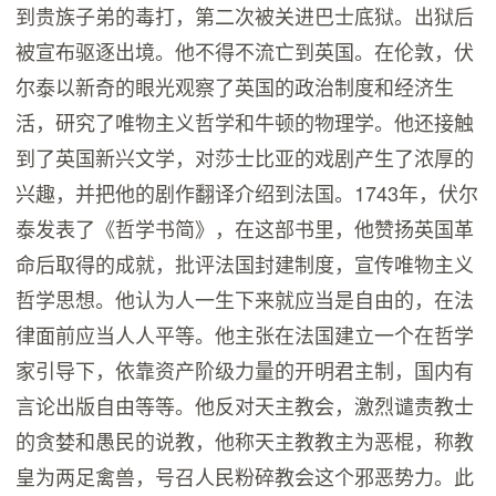
到贵族子弟的毒打，第二次被关进巴士底狱。出狱后
被宣布驱逐出境。他不得不流亡到英国。在伦敦，伏
尔泰以新奇的眼光观察了英国的政治制度和经济生
活，研究了唯物主义哲学和牛顿的物理学。他还接触
到了英国新兴文学，对莎士比亚的戏剧产生了浓厚的
兴趣，并把他的剧作翻译介绍到法国。1743年，伏尔
泰发表了《哲学书简》，在这部书里，他赞扬英国革
命后取得的成就，批评法国封建制度，宣传唯物主义
哲学思想。他认为人一生下来就应当是自由的，在法
律面前应当人人平等。他主张在法国建立一个在哲学
家引导下，依靠资产阶级力量的开明君主制，国内有
言论出版自由等等。他反对天主教会，激烈谴责教士
的贪婪和愚民的说教，他称天主教教主为恶棍，称教
皇为两足禽兽，号召人民粉碎教会这个邪恶势力。此