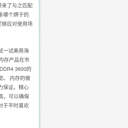
带来了与之匹配
条哪个牌子的
足够应对使用场
试一试美商海
内存产品在市
4 3600的
觉。 内存的做
力保证。精心
高，可以确保
对于平时喜欢