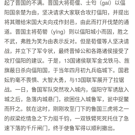
起了晋国的不满。晋国大将荀偃、士匄（gai）以偪
阳国亲楚为由，坚决请求大家联合攻打偪阳，并提出
将其赠给宋国大夫向戎作封邑，由此而打开伐楚的通
道。晋国主将荀罃（yīng）则以偪阳城小而固，胜之
不武，弗胜为笑为由表示反对。但是荀偃等人坚决请
战，并立下了军令状，最终晋悼公和各路诸侯接受了
攻打偪阳的建议。于是，13国诸侯联军金戈铁马、旌
旗蔽日杀向偪阳国，于当年四月初九兵临城下。国君
妘豹毫不畏惧、大智大勇，与13国联军展开了拉锯
战。一日，鲁国军队突然攻入城内，偪阳守军诱敌入
城之后，急落内城悬门，欲困住入城鲁军，瓮中捉鳖
而歼之。就在这时，刚刚攻至门下的鲁国三虎将之一
的叔梁纥情急之下力挺千钧，一双铁臂死死托住了急
速下落的千斤闸门，终于使鲁军得以顺利撤出。