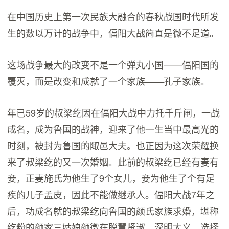
在中国历史上第一次民族大融合的春秋战国时代所发
生的数以万计的战争中，偪阳大战简直是微不足道。
这场战争最大的改变不是一个弹丸小国——偪阳国的
覆灭，而是改变和成就了一个家族——孔子家族。
年已59岁的叔梁纥因在偪阳大战中力托千斤闸，一战
成名，成为鲁国的战神，迎来了他一生当中最高光的
时刻，被封为鲁国的陬邑大夫。也正因为这次荣耀换
来了叔梁纥的又一次婚姻。此前的叔梁纥已经有妻有
妾，正妻施氏为他生了9个女儿，妾为他生了个有足
疾的儿子孟皮，因此不能做继承人。偪阳大战7年之
后，功成名就的叔梁纥向鲁国的颜氏家族求婚，堪称
纥粉的颜家三姑娘颜徵在聪慧贤淑、深明大义，选择