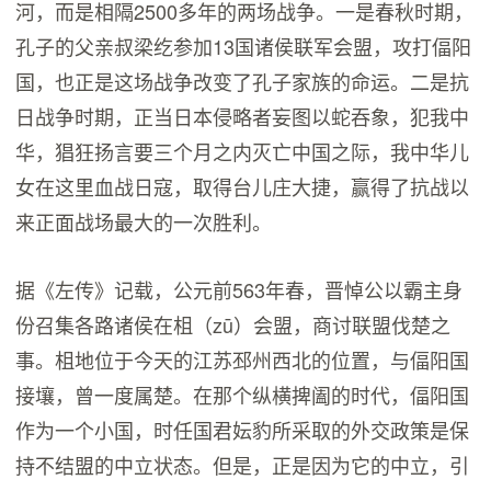
河，而是相隔2500多年的两场战争。一是春秋时期，
孔子的父亲叔梁纥参加13国诸侯联军会盟，攻打偪阳
国，也正是这场战争改变了孔子家族的命运。二是抗
日战争时期，正当日本侵略者妄图以蛇吞象，犯我中
华，猖狂扬言要三个月之内灭亡中国之际，我中华儿
女在这里血战日寇，取得台儿庄大捷，赢得了抗战以
来正面战场最大的一次胜利。
据《左传》记载，公元前563年春，晋悼公以霸主身
份召集各路诸侯在柤（zū）会盟，商讨联盟伐楚之
事。柤地位于今天的江苏邳州西北的位置，与偪阳国
接壤，曾一度属楚。在那个纵横捭阖的时代，偪阳国
作为一个小国，时任国君妘豹所采取的外交政策是保
持不结盟的中立状态。但是，正是因为它的中立，引