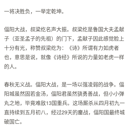
一将决胜负，一举定乾坤。
偪阳大战，叔梁纥名声大振。叔梁纥是鲁国大夫孟献
子（亚圣孟子的先祖）的门下，孟献子因此感觉脸上
十分有光，称赞叔梁纥为：《诗》所谓有力如虎者
也，意思是说，就像《诗经》所说的力量如老虎一样
的人。
春秋无义战。偪阳大战，是一场以强凌弱的战争。偪
阳城虽然固若金汤，偪阳君虽然骁勇善战，但小小弹
丸之地，毕竟难敌13国重兵。这场厮杀从四月初九一
直持续到五月初八，经过29天的鏖战，偪阳国最终城
破国亡。