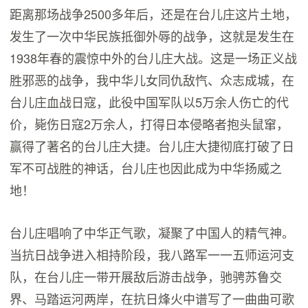
距离那场战争2500多年后，还是在台儿庄这片土地，
发生了一次中华民族抵御外辱的战争，这就是发生在
1938年春的震惊中外的台儿庄大战。这是一场正义战
胜邪恶的战争，我中华儿女同仇敌忾、众志成城，在
台儿庄血战日寇，此役中国军队以5万余人伤亡的代
价，毙伤日寇2万余人，打得日本侵略者抱头鼠窜，
赢得了著名的台儿庄大捷。台儿庄大捷彻底打破了日
军不可战胜的神话，台儿庄也因此成为中华扬威之
地！
台儿庄唱响了中华正气歌，凝聚了中国人的精气神。
当抗日战争进入相持阶段，我八路军一一五师运河支
队，在台儿庄一带开展敌后游击战争，驰骋苏鲁交
界、马踏运河两岸，在抗日烽火中谱写了一曲曲可歌