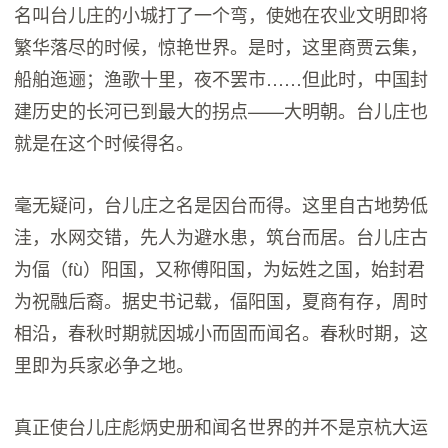
名叫台儿庄的小城打了一个弯，使她在农业文明即将
繁华落尽的时候，惊艳世界。是时，这里商贾云集，
船舶迤逦；渔歌十里，夜不罢市……但此时，中国封
建历史的长河已到最大的拐点——大明朝。台儿庄也
就是在这个时候得名。
毫无疑问，台儿庄之名是因台而得。这里自古地势低
洼，水网交错，先人为避水患，筑台而居。台儿庄古
为偪（fù）阳国，又称傅阳国，为妘姓之国，始封君
为祝融后裔。据史书记载，偪阳国，夏商有存，周时
相沿，春秋时期就因城小而固而闻名。春秋时期，这
里即为兵家必争之地。
真正使台儿庄彪炳史册和闻名世界的并不是京杭大运