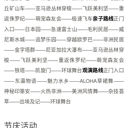
丘矿山车——亚马逊丛林穿梭——飞跃美利坚——重
返侏罗纪——萌宠森友会——极速飞车
正门
亲子路线
入口——日本园——急速富士山——毛利民居——威
尼斯水城——追梦乐园——穿越欧罗巴——非洲民居
——金字塔群——尼亚加拉大瀑布——亚马逊丛林穿
梭——飞跃美利坚——重返侏罗纪——萌宠森友会
——铁塔——凯旋门——环球舞台
正门入口
观演路线
——东瀛物语——魅力水乡——ALOHA草裙舞——
神秘印第安——火热非洲——美洲风情舞——杂技荟
萃——出埃及记——环球舞台
节庆活动