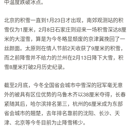
中温度跌破冰点。
北京的积雪一直到1月23日才出现，南郊观测站的积
雪仅为1厘米，2月8日石家庄则迎来一场积雪深达8厘
米的大湿雪，算是为今冬略显颓废的京津冀挽回了一
丝颜面。太原则在情人节前2天收获了9厘米的积雪，
而之前降雪并不给力的兰州在2月13日降下大雪，积
雪8厘米打破2月历史纪录。
截至2月底，今冬全国省会城市中雪深的冠军毫无意
外的被具有区位优势的乌鲁木齐以38厘米夺得，长春
紧随其后，哈尔滨排名第三，杭州的6厘米成为东部
省会城市的翘楚，去年排名靠前的沈阳、长沙、天
津、北京等今冬目前为止降雪稀少。