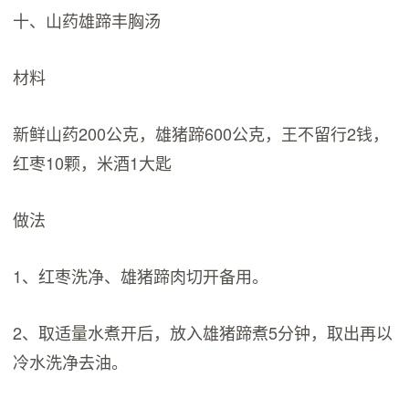
十、山药雄蹄丰胸汤
材料
新鲜山药200公克，雄猪蹄600公克，王不留行2钱，
红枣10颗，米酒1大匙
做法
1、红枣洗净、雄猪蹄肉切开备用。
2、取适量水煮开后，放入雄猪蹄煮5分钟，取出再以
冷水洗净去油。