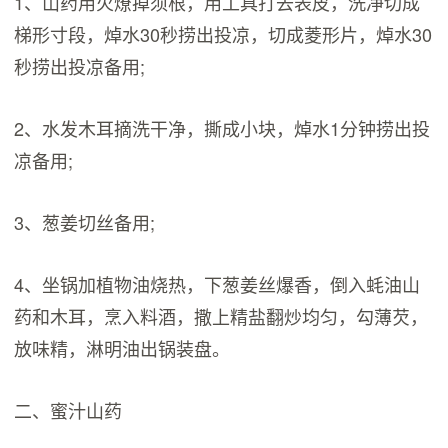
1、山药用火燎掉须根，用工具打去表皮，洗净切成
梯形寸段，焯水30秒捞出投凉，切成菱形片，焯水30
秒捞出投凉备用;
2、水发木耳摘洗干净，撕成小块，焯水1分钟捞出投
凉备用;
3、葱姜切丝备用;
4、坐锅加植物油烧热，下葱姜丝爆香，倒入蚝油山
药和木耳，烹入料酒，撒上精盐翻炒均匀，勾薄芡，
放味精，淋明油出锅装盘。
二、蜜汁山药