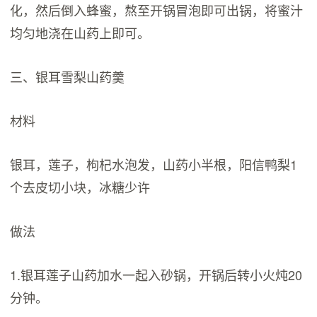
化，然后倒入蜂蜜，熬至开锅冒泡即可出锅，将蜜汁
均匀地浇在山药上即可。
三、银耳雪梨山药羹
材料
银耳，莲子，枸杞水泡发，山药小半根，阳信鸭梨1
个去皮切小块，冰糖少许
做法
1.银耳莲子山药加水一起入砂锅，开锅后转小火炖20
分钟。